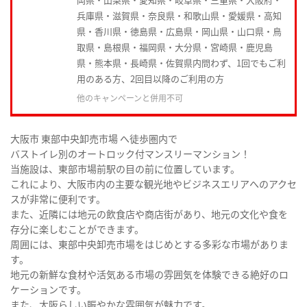
兵庫県・滋賀県・奈良県・和歌山県・愛媛県・高知
県・香川県・徳島県・広島県・岡山県・山口県・鳥
取県・島根県・福岡県・大分県・宮崎県・鹿児島
県・熊本県・長崎県・佐賀県内問わず、1回でもご利
用のある方、2回目以降のご利用の方
他のキャンペーンと併用不可
大阪市 東部中央卸売市場 へ徒歩圏内で
バストイレ別のオートロック付マンスリーマンション！
当施設は、東部市場前駅の目の前に位置しています。
これにより、大阪市内の主要な観光地やビジネスエリアへのアクセ
スが非常に便利です。
また、近隣には地元の飲食店や商店街があり、地元の文化や食を
存分に楽しむことができます。
周囲には、東部中央卸売市場をはじめとする多彩な市場がありま
す。
地元の新鮮な食材や活気ある市場の雰囲気を体験できる絶好のロ
ケーションです。
また、大阪らしい賑やかな雰囲気が魅力です。