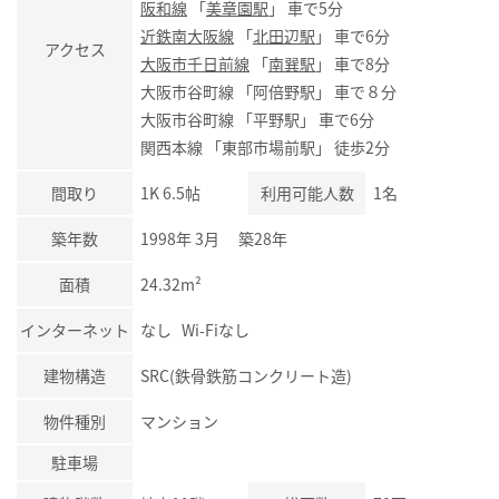
阪和線
「
美章園駅
」 車で5分
近鉄南大阪線
「
北田辺駅
」 車で6分
アクセス
大阪市千日前線
「
南巽駅
」 車で8分
大阪市谷町線 「阿倍野駅」 車で８分
大阪市谷町線 「平野駅」 車で6分
関西本線 「東部市場前駅」 徒歩2分
間取り
1K 6.5帖
利用可能人数
1名
築年数
1998年 3月 築28年
面積
24.32m²
インターネット
なし Wi-Fiなし
建物構造
SRC(鉄骨鉄筋コンクリート造)
物件種別
マンション
駐車場