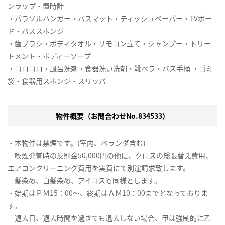
ンラップ・置時計
・パラソルハンガー・バスマット・ティッシュペーパー・TVボー
ド・バススポンジ
・歯ブラシ・ボディタオル・リモコン立て・シャンプー・トリー
トメント・ボディーソープ
・コロコロ・風呂洗剤・食器洗い洗剤・靴ベラ・バス手桶 ・ゴミ
袋・食器用スポンジ・スリッパ
物件概要（お問合わせNo.834533）
・本物件は禁煙です。(室内、ベランダ含む)
喫煙発覚時の反則金50,000円の他に、クロスの総張替え費用、
エアコンクリーニング費用を実費にて別途請求致します。
髪染め、白髪染め、アイコスも同様とします。
・始期はＰＭ15：00～、終期はＡＭ10：00までとなっておりま
す。
退去日、退去時間を過ぎても退去しない場合、甲は強制的に乙