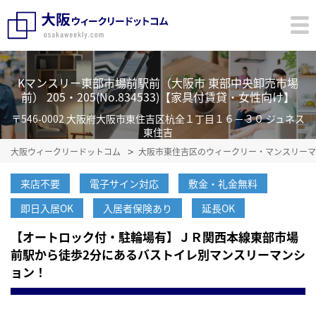
Kマンスリー東部市場前駅前（大阪市 東部中央卸売市場
前） 205・205(No.834533)【家具付賃貸・女性向け】
〒546-0002 大阪府大阪市東住吉区杭全１丁目１６－３０ ジュネス
東住吉
大阪ウィークリードットコム
大阪市東住吉区のウィークリー・マンスリーマ
来店不要
電子サイン対応
敷金・礼金無料
即日入居OK
入居者保険あり
延長OK
【オートロック付・駐輪場有】ＪＲ関西本線東部市場
前駅から徒歩2分にあるバストイレ別マンスリーマンシ
ョン！