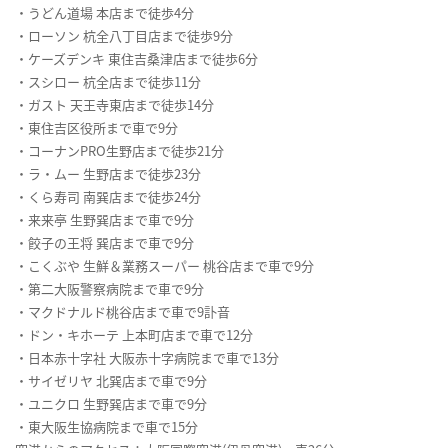
・うどん道場 本店まで徒歩4分
・ローソン 杭全八丁目店まで徒歩9分
・ケーズデンキ 東住吉桑津店まで徒歩6分
・スシロー 杭全店まで徒歩11分
・ガスト 天王寺東店まで徒歩14分
・東住吉区役所まで車で9分
・コーナンPRO生野店まで徒歩21分
・ラ・ムー 生野店まで徒歩23分
・くら寿司 南巽店まで徒歩24分
・来来亭 生野巽店まで車で9分
・餃子の王将 巽店まで車で9分
・こくぶや 生鮮＆業務スーパー 桃谷店まで車で9分
・第二大阪警察病院まで車で9分
・マクドナルド桃谷店まで車で9訃音
・ドン・キホーテ 上本町店まで車で12分
・日本赤十字社 大阪赤十字病院まで車で13分
・サイゼリヤ 北巽店まで車で9分
・ユニクロ 生野巽店まで車で9分
・東大阪生協病院まで車で15分