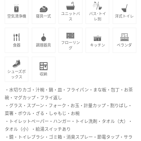
ユニットバ
バス･トイ
空気清浄機
寝具一式
洋式トイレ
ス
レ別
フローリン
食器
調理器具
キッチン
ベランダ
グ
シューズボ
収納
ックス
・水切りカゴ・汁椀・鍋・皿・フライパン・まな板・包丁・お茶
碗・マグカップ・フライ返し
・グラス・スプーン・フォーク・お玉・計量カップ・割りばし・
菜箸・ボウル・ざる・しゃもじ・お椀
・トイレットペーパー・ハンガー・トイレ洗剤・タオル（大）・
タオル（小）・給湯スイッチあり
・鏡・トイレブラシ・ゴミ箱・消臭スプレー・節電タップ・サラ