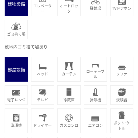
建物設備
エレベータ
オートロッ
駐輪場
TVドアホン
ー
ク
ゴミ捨て場
敷地内ゴミ捨て場あり
部屋設備
ローテーブ
ベッド
カーテン
ソファ
ル
電子レンジ
テレビ
冷蔵庫
掃除機
炊飯器
ポット･ケ
洗濯機
ドライヤー
ガスコンロ
エアコン
トル