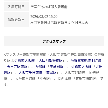
入居可能日
空室があれば即入居可能
2026/08/02 15:00
情報更新日
次回更新日は情報更新日より14日以内
アクセスマップ
Kマンスリー東部市場前駅前（大阪市 東部中央卸売市場前）の最寄
り駅は
近鉄南大阪線
「
大阪阿部野橋駅
」 、
阪堺電気軌道上町線
「
天王寺駅前駅
」 、
阪和線
「
美章園駅
」 、
近鉄南大阪線
「
北田
辺駅
」 、
大阪市千日前線
「
南巽駅
」 、 大阪市谷町線 「阿倍野
駅」 、 大阪市谷町線 「平野駅」 、 関西本線 「東部市場前駅」 で
す。