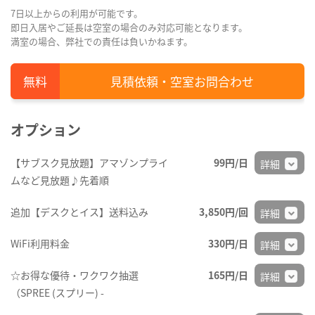
7日以上からの利用が可能です。
即日入居やご延長は空室の場合のみ対応可能となります。
満室の場合、弊社での責任は負いかねます。
見積依頼・空室お問合わせ
オプション
【サブスク見放題】アマゾンプライ
99円/日
詳細
ムなど見放題♪先着順
追加【デスクとイス】送料込み
3,850円/回
詳細
WiFi利用料金
330円/日
詳細
☆お得な優待・ワクワク抽選
165円/日
詳細
（SPREE (スプリー) -