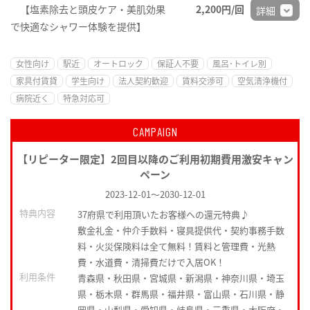
【塩素除去と頭皮ケア・美肌効果
2,200円/回
詳細
で快適なシャワー体験を提供】
女性向け
駅近
オートロック
保証人不要
風呂･トイレ別
家具付賃貸
学生向け
法人契約歓迎
賃料交渉可
空気清浄機付
病院近く
特急対応可
CAMPAIGN
【リピーター限定】2回目以降のご利用初期費用激安キャン
ペーン
2023-12-01
～
2030-12-01
特典内容
37府県で利用頂いたお客様への還元特典♪
敷金礼金・仲介手数料・寝具提供代・契約事務手数
料・火災保険料は全て無料！賃料と管理費・光熱
費・水道費・清掃費だけで入居OK！
利用条件
青森県・秋田県・宮城県・新潟県・神奈川県・埼玉
県・栃木県・群馬県・福井県・富山県・石川県・静
岡県・山梨県・愛知県・岐阜県・三重県・大阪府・