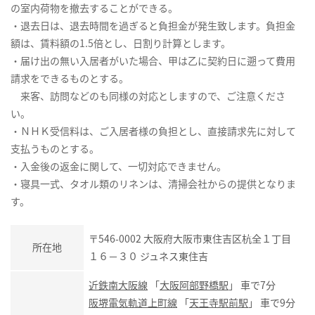
の室内荷物を撤去することができる。
・退去日は、退去時間を過ぎると負担金が発生致します。負担金
額は、賃料額の1.5倍とし、日割り計算とします。
・届け出の無い入居者がいた場合、甲は乙に契約日に遡って費用
請求をできるものとする。
来客、訪問などのも同様の対応としますので、ご注意くださ
い。
・ＮＨＫ受信料は、ご入居者様の負担とし、直接請求先に対して
支払うものとする。
・入金後の返金に関して、一切対応できません。
・寝具一式、タオル類のリネンは、清掃会社からの提供となりま
す。
〒546-0002 大阪府大阪市東住吉区杭全１丁目
所在地
１６－３０ ジュネス東住吉
近鉄南大阪線
「
大阪阿部野橋駅
」 車で7分
阪堺電気軌道上町線
「
天王寺駅前駅
」 車で9分