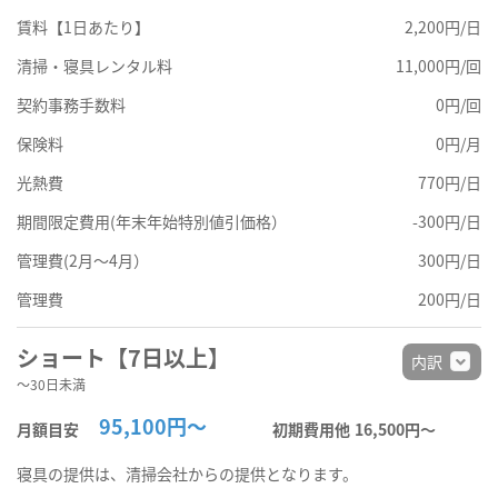
賃料【1日あたり】
2,200円/日
清掃・寝具レンタル料
11,000円/回
契約事務手数料
0円/回
保険料
0円/月
光熱費
770円/日
期間限定費用(年末年始特別値引価格）
-300円/日
管理費(2月～4月）
300円/日
管理費
200円/日
ショート【7日以上】
内訳
～30日未満
95,100円～
月額目安
初期費用他
16,500円〜
寝具の提供は、清掃会社からの提供となります。