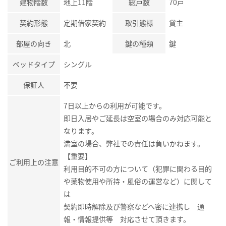
建物階数
地上11階
総戸数
70戸
契約形態
定期借家契約
取引態様
貸主
部屋の向き
北
鍵の種類
鍵
ベッドタイプ
シングル
保証人
不要
7日以上からの利用が可能です。
即日入居やご延長は空室の場合のみ対応可能と
なります。
満室の場合、弊社での責任は負いかねます。
【重要】
ご利用上の注意
利用目的不可の方について（犯罪に関わる目的
や薬物使用や所持・風俗の運営など）に関して
は
契約即時解除及び警察などへ密に連携し 通
報・情報提供等 対応させて頂きます。