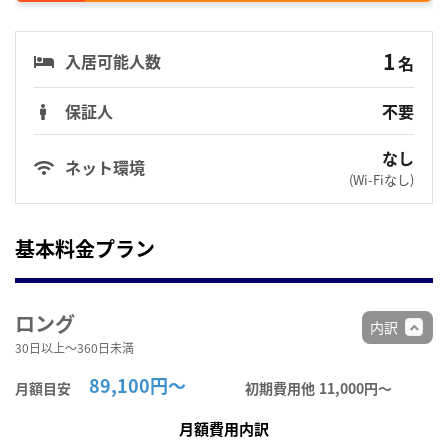
1
入居可能人数
名
保証人
不要
なし
ネット環境
(Wi-Fiなし)
基本料金プラン
ロング
内訳
30日以上～360日未満
89,100円～
月額目安
初期費用他
11,000円〜
月額費用内訳