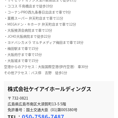
・ココス 千鳥橋店まで徒歩19分
・コーナンPRO西九条春日出店まで車で9分
・業務スーパー 弁天町店まで車で11分
・MEGAドン・キホーテ 弁天町店まで車で12分
・大阪掖済会病院まで車で13分
・JCHO大阪病院まで徒歩22分
・ヨドバシカメラ マルチメディア梅田まで車で18分
・梅田駅まで車で15分
・大阪府庁まで車で15分
・大阪城まで車で15分
空港からのアクセス：大阪国際空港(伊丹空港) 車30分
その他アクセス：バス停 吉野 徒歩1分
株式会社ケイアイホールディングス
〒 732-0821
広島県広島市南区大須賀町13-5 5階
免許番号：国土交通大臣（01)第005380号
050-7586-7487
TEL：