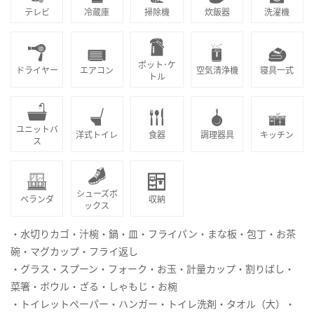
テレビ
冷蔵庫
掃除機
炊飯器
洗濯機
ポット･ケ
ドライヤー
エアコン
空気清浄機
寝具一式
トル
ユニットバ
洋式トイレ
食器
調理器具
キッチン
ス
シューズボ
ベランダ
収納
ックス
・水切りカゴ・汁椀・鍋・皿・フライパン・まな板・包丁・お茶
碗・マグカップ・フライ返し
・グラス・スプーン・フォーク・お玉・計量カップ・割りばし・
菜箸・ボウル・ざる・しゃもじ・お椀
・トイレットペーパー・ハンガー・トイレ洗剤・タオル（大）・