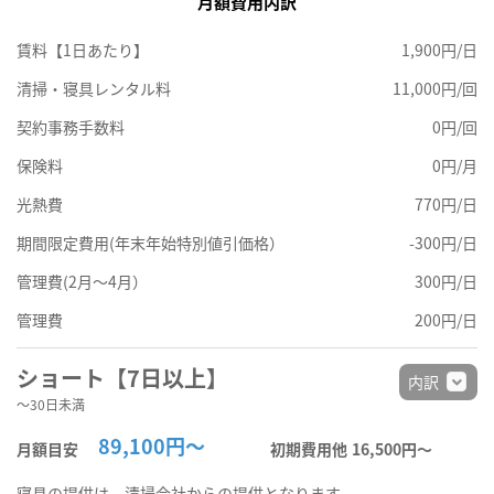
月額費用内訳
賃料【1日あたり】
1,900円/日
清掃・寝具レンタル料
11,000円/回
契約事務手数料
0円/回
保険料
0円/月
光熱費
770円/日
期間限定費用(年末年始特別値引価格）
-300円/日
管理費(2月～4月）
300円/日
管理費
200円/日
ショート【7日以上】
内訳
～30日未満
89,100円～
月額目安
初期費用他
16,500円〜
寝具の提供は、清掃会社からの提供となります。