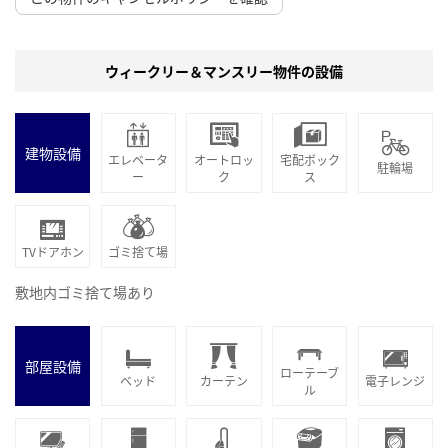
ウィークリー＆マンスリー物件の設備
建物設備
エレベータ
オートロッ
宅配ボック
駐輪場
ー
ク
ス
TVドアホン
ゴミ捨て場
敷地内ゴミ捨て場あり
部屋設備
ローテーブ
ベッド
カーテン
電子レンジ
ル