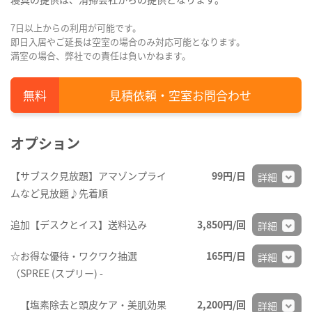
7日以上からの利用が可能です。
即日入居やご延長は空室の場合のみ対応可能となります。
満室の場合、弊社での責任は負いかねます。
見積依頼・空室お問合わせ
オプション
【サブスク見放題】アマゾンプライ
99円/日
詳細
ムなど見放題♪先着順
追加【デスクとイス】送料込み
3,850円/回
詳細
☆お得な優待・ワクワク抽選
165円/日
詳細
（SPREE (スプリー) -
【塩素除去と頭皮ケア・美肌効果
2,200円/回
詳細