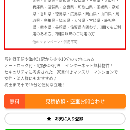
岡県・山梨県・愛知県・岐阜県・三重県・大阪府・
兵庫県・滋賀県・奈良県・和歌山県・愛媛県・高知
県・香川県・徳島県・広島県・岡山県・山口県・鳥
取県・島根県・福岡県・大分県・宮崎県・鹿児島
県・熊本県・長崎県・佐賀県内問わず、1回でもご利
用のある方、2回目以降のご利用の方
他のキャンペーンと併用不可
阪神野田駅や海老江駅から徒歩10分の立地にある
オートロック付・宅配BOX付き インターネット無料物件！
セキュリティに考慮された 家具付きマンスリーマンションで
女性・法人様にもおすすめ♪
梅田まで車で15分と便利な立地！
見積依頼・空室お問合わせ
お気に入り登録