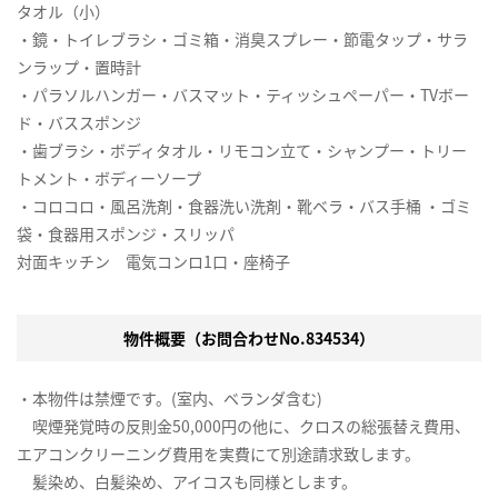
タオル（小）
・鏡・トイレブラシ・ゴミ箱・消臭スプレー・節電タップ・サラ
ンラップ・置時計
・パラソルハンガー・バスマット・ティッシュペーパー・TVボー
ド・バススポンジ
・歯ブラシ・ボディタオル・リモコン立て・シャンプー・トリー
トメント・ボディーソープ
・コロコロ・風呂洗剤・食器洗い洗剤・靴ベラ・バス手桶 ・ゴミ
袋・食器用スポンジ・スリッパ
対面キッチン 電気コンロ1口・座椅子
物件概要（お問合わせNo.834534）
・本物件は禁煙です。(室内、ベランダ含む)
喫煙発覚時の反則金50,000円の他に、クロスの総張替え費用、
エアコンクリーニング費用を実費にて別途請求致します。
髪染め、白髪染め、アイコスも同様とします。