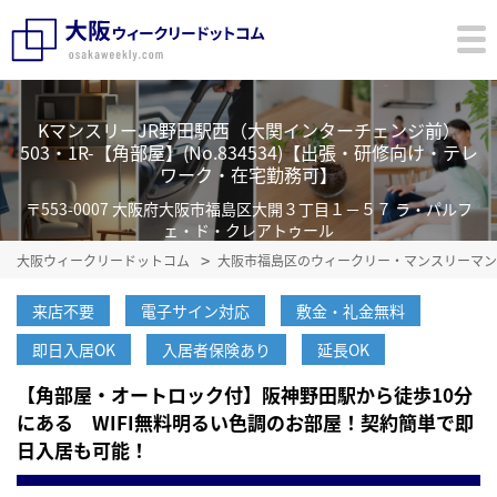
KマンスリーJR野田駅西（大関インターチェンジ前）
503・1R-【角部屋】(No.834534)【出張・研修向け・テレ
ワーク・在宅勤務可】
〒553-0007 大阪府大阪市福島区大開３丁目１－５７ ラ・パルフ
ェ・ド・クレアトゥール
大阪ウィークリードットコム
大阪市福島区のウィークリー・マンスリーマン
来店不要
電子サイン対応
敷金・礼金無料
即日入居OK
入居者保険あり
延長OK
【角部屋・オートロック付】阪神野田駅から徒歩10分
にある WIFI無料明るい色調のお部屋！契約簡単で即
日入居も可能！