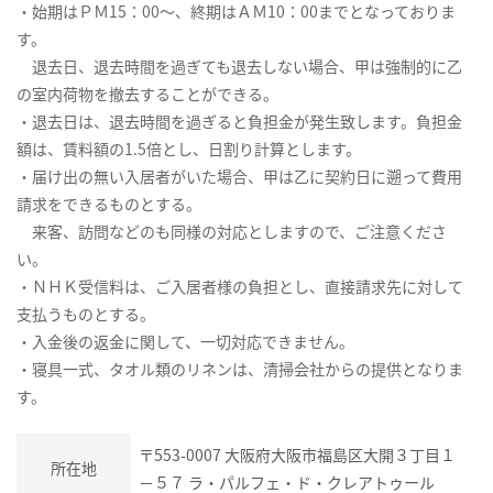
・始期はＰＭ15：00～、終期はＡＭ10：00までとなっておりま
す。
退去日、退去時間を過ぎても退去しない場合、甲は強制的に乙
の室内荷物を撤去することができる。
・退去日は、退去時間を過ぎると負担金が発生致します。負担金
額は、賃料額の1.5倍とし、日割り計算とします。
・届け出の無い入居者がいた場合、甲は乙に契約日に遡って費用
請求をできるものとする。
来客、訪問などのも同様の対応としますので、ご注意くださ
い。
・ＮＨＫ受信料は、ご入居者様の負担とし、直接請求先に対して
支払うものとする。
・入金後の返金に関して、一切対応できません。
・寝具一式、タオル類のリネンは、清掃会社からの提供となりま
す。
〒553-0007 大阪府大阪市福島区大開３丁目１
所在地
－５７ ラ・パルフェ・ド・クレアトゥール