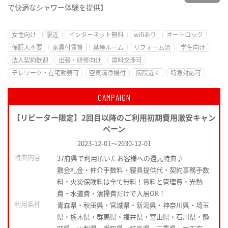
で快適なシャワー体験を提供】
女性向け
駅近
インターネット無料
wifiあり
オートロック
保証人不要
家具付賃貸
禁煙ルーム
リフォーム済
学生向け
法人契約歓迎
出張・研修向け
賃料交渉可
テレワーク・在宅勤務可
空気清浄機付
病院近く
特急対応可
CAMPAIGN
【リピーター限定】2回目以降のご利用初期費用激安キャン
ペーン
2023-12-01
～
2030-12-01
特典内容
37府県で利用頂いたお客様への還元特典♪
敷金礼金・仲介手数料・寝具提供代・契約事務手数
料・火災保険料は全て無料！賃料と管理費・光熱
費・水道費・清掃費だけで入居OK！
利用条件
青森県・秋田県・宮城県・新潟県・神奈川県・埼玉
県・栃木県・群馬県・福井県・富山県・石川県・静