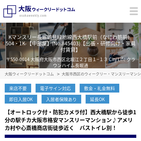
Kマンスリー長堀鶴見緑地線西大橋駅前（なにわ筋前）
504・1K-【中部屋】(No.845403)【出張・研修向け・家具
付賃貸】
〒550-0014 大阪府大阪市西区北堀江２丁目１−１３ CIty Life クラ
ウンハイム長堀通
大阪ウィークリードットコム
大阪市西区のウィークリー・マンスリーマンシ
来店不要
電子サイン対応
敷金・礼金無料
即日入居OK
入居者保険あり
延長OK
【オートロック付・防犯カメラ付】西大橋駅から徒歩1
分の駅チカ大阪市格安マンスリーマンション♪アメリ
カ村や心斎橋商店街徒歩近く バストイレ別！