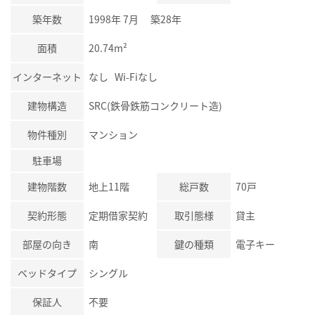
築年数
1998年 7月 築28年
面積
20.74m²
インターネット
なし Wi-Fiなし
建物構造
SRC(鉄骨鉄筋コンクリート造)
物件種別
マンション
駐車場
建物階数
地上11階
総戸数
70戸
契約形態
定期借家契約
取引態様
貸主
部屋の向き
南
鍵の種類
電子キー
ベッドタイプ
シングル
保証人
不要