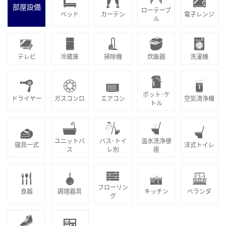
部屋設備
ローテーブ
ベッド
カーテン
電子レンジ
ル
テレビ
冷蔵庫
掃除機
炊飯器
洗濯機
ポット･ケ
ドライヤー
ガスコンロ
エアコン
空気清浄機
トル
ユニットバ
バス･トイ
温水洗浄便
寝具一式
洋式トイレ
ス
レ別
座
フローリン
食器
調理器具
キッチン
ベランダ
グ