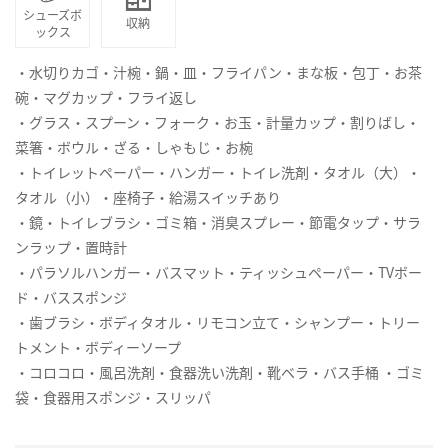
シューズボ
収納
ックス
・水切りカゴ・汁椀・鍋・皿・フライパン・まな板・包丁・お茶
碗・マグカップ・フライ返し
・グラス・スプーン・フォーク・お玉・計量カップ・割りばし・
菜箸・ボウル・ざる・しゃもじ・お椀
・トイレットペーパー・ハンガー・トイレ洗剤・タオル（大）・
タオル（小）・座椅子・給湯スイッチあり
・鏡・トイレブラシ・ゴミ箱・消臭スプレー・節電タップ・サラ
ンラップ・置時計
・パラソルハンガー・バスマット・ティッシュペーパー・TVボー
ド・バススポンジ
・歯ブラシ・ボディタオル・リモコン立て・シャンプー・トリー
トメント・ボディーソープ
・コロコロ・風呂洗剤・食器洗い洗剤・靴ベラ・バス手桶 ・ゴミ
袋・食器用スポンジ・スリッパ