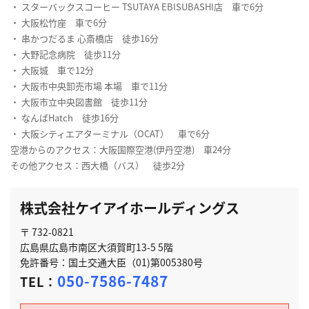
・ スターバックスコーヒー TSUTAYA EBISUBASHI店 車で6分
・ 大阪松竹座 車で6分
・ 串かつだるま 心斎橋店 徒歩16分
・ 大野記念病院 徒歩11分
・ 大阪城 車で12分
・ 大阪市中央卸売市場 本場 車で11分
・ 大阪市立中央図書館 徒歩11分
・ なんばHatch 徒歩16分
・ 大阪シティエアターミナル（OCAT） 車で6分
空港からのアクセス：大阪国際空港(伊丹空港) 車24分
その他アクセス：西大橋（バス） 徒歩2分
株式会社ケイアイホールディングス
〒 732-0821
広島県広島市南区大須賀町13-5 5階
免許番号：国土交通大臣（01)第005380号
050-7586-7487
TEL：