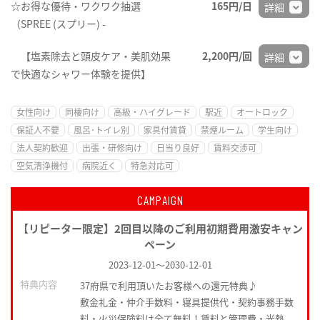
☆お得な優待・ワクワク抽選
165円/日
詳細
（SPREE (スプリー) -
【塩素除去と頭皮ケア・美肌効果
2,200円/回
詳細
で快適なシャワー体験を提供】
女性向け
同棲向け
高級・ハイグレード
駅近
オートロック
保証人不要
風呂･トイレ別
家具付賃貸
禁煙ルーム
学生向け
法人契約歓迎
出張・研修向け
日当り良好
賃料交渉可
空気清浄機付
病院近く
特急対応可
CAMPAIGN
【リピーター限定】2回目以降のご利用初期費用激安キャン
ペーン
2023-12-01
～
2030-12-01
特典内容
37府県で利用頂いたお客様への還元特典♪
敷金礼金・仲介手数料・寝具提供代・契約事務手数
料・火災保険料は全て無料！賃料と管理費・光熱