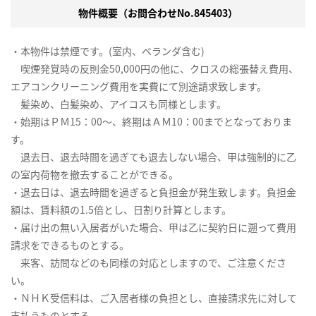
物件概要（お問合わせNo.845403）
・本物件は禁煙です。(室内、ベランダ含む)
喫煙発覚時の反則金50,000円の他に、クロスの総張替え費用、
エアコンクリーニング費用を実費にて別途請求致します。
髪染め、白髪染め、アイコスも同様とします。
・始期はＰＭ15：00～、終期はＡＭ10：00までとなっておりま
す。
退去日、退去時間を過ぎても退去しない場合、甲は強制的に乙
の室内荷物を撤去することができる。
・退去日は、退去時間を過ぎると負担金が発生致します。負担金
額は、賃料額の1.5倍とし、日割り計算とします。
・届け出の無い入居者がいた場合、甲は乙に契約日に遡って費用
請求をできるものとする。
来客、訪問などのも同様の対応としますので、ご注意くださ
い。
・ＮＨＫ受信料は、ご入居者様の負担とし、直接請求先に対して
支払うものとする。