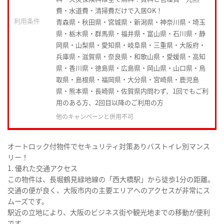
費・水道費・清掃費だけで入居OK！
利用条件
青森県・秋田県・宮城県・新潟県・神奈川県・埼玉
県・栃木県・群馬県・福井県・富山県・石川県・静
岡県・山梨県・愛知県・岐阜県・三重県・大阪府・
兵庫県・滋賀県・奈良県・和歌山県・愛媛県・高知
県・香川県・徳島県・広島県・岡山県・山口県・鳥
取県・島根県・福岡県・大分県・宮崎県・鹿児島
県・熊本県・長崎県・佐賀県内問わず、1回でもご利
用のある方、2回目以降のご利用の方
他のキャンペーンと併用不可
オートロック付物件でセキュリティ対策ありバストイレ別マンス
リー！
1. 優れた交通アクセス
この物件は、長堀鶴見緑地線の「西大橋駅」から徒歩1分の距離。
交通の便が良く、大阪市内の主要エリアへのアクセスが非常にス
ムーズです。
駅近の立地により、大阪のビジネス街や観光地までの移動が便利
です。