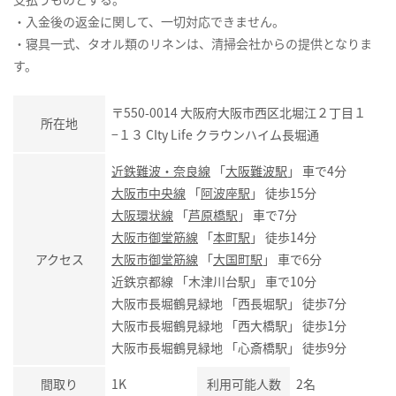
・入金後の返金に関して、一切対応できません。
・寝具一式、タオル類のリネンは、清掃会社からの提供となりま
す。
〒550-0014 大阪府大阪市西区北堀江２丁目１
所在地
−１３ CIty Life クラウンハイム長堀通
近鉄難波・奈良線
「
大阪難波駅
」 車で4分
大阪市中央線
「
阿波座駅
」 徒歩15分
大阪環状線
「
芦原橋駅
」 車で7分
大阪市御堂筋線
「
本町駅
」 徒歩14分
アクセス
大阪市御堂筋線
「
大国町駅
」 車で6分
近鉄京都線 「木津川台駅」 車で10分
大阪市長堀鶴見緑地 「西長堀駅」 徒歩7分
大阪市長堀鶴見緑地 「西大橋駅」 徒歩1分
大阪市長堀鶴見緑地 「心斎橋駅」 徒歩9分
間取り
1K
利用可能人数
2名