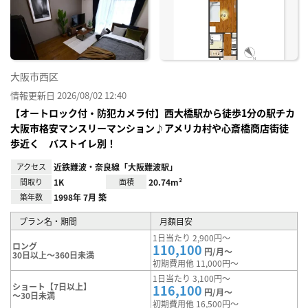
り登
録
大阪市西区
情報更新日 2026/08/02 12:40
【オートロック付・防犯カメラ付】西大橋駅から徒歩1分の駅チカ
大阪市格安マンスリーマンション♪アメリカ村や心斎橋商店街徒
歩近く バストイレ別！
アクセス
近鉄難波・奈良線「大阪難波駅」
間取り
1K
面積
20.74m²
築年数
1998年 7月 築
プラン名・期間
月額目安
1日当たり 2,900円～
ロング
110,100
円/月～
30日以上～360日未満
初期費用他 11,000円～
1日当たり 3,100円～
ショート【7日以上】
116,100
円/月～
～30日未満
初期費用他 16,500円～