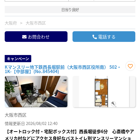
日当り良好
大阪府
大阪市西区
お問合わせ
電話する
キャンペーン
Kマンスリー地下鉄西長堀駅前（大阪市西区役所南） 502・
1K-【中部屋】(No.845404)
お気
に入
り登
録
大阪市西区
情報更新日 2026/08/02 12:40
【オートロック付・宅配ボックス付】西長堀徒歩6分 心斎橋やア
メリカ村などにアクセス良好なバストイレ別マンスリーマンショ