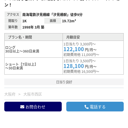
ン！
アクセス
南海電鉄汐見橋線「汐見橋駅」徒歩9分
間取り
1K
面積
19.72m²
築年数
1998年 3月 築
プラン名・期間
月額目安
1日当たり 3,300円～
ロング
122,100
円/月～
30日以上～360日未満
初期費用他 11,000円～
1日当たり 3,500円～
ショート【7日以上】
128,100
円/月～
～30日未満
初期費用他 16,500円～
日当り良好
大阪府
大阪市西区
お問合わせ
電話する