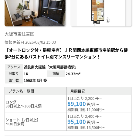
り登
録
大阪市東住吉区
情報更新日 2026/08/02 15:00
【オートロック付・駐輪場有】ＪＲ関西本線東部市場前駅から徒
歩2分にあるバストイレ別マンスリーマンション！
アクセス
近鉄南大阪線「大阪阿部野橋駅」
間取り
1K
面積
24.32m²
築年数
1998年 3月 築
プラン名・期間
月額目安
1日当たり 2,200円～
ロング
89,100
円/月～
30日以上～360日未満
初期費用他 11,000円～
1日当たり 2,400円～
ショート【7日以上】
95,100
円/月～
～30日未満
初期費用他 16,500円～