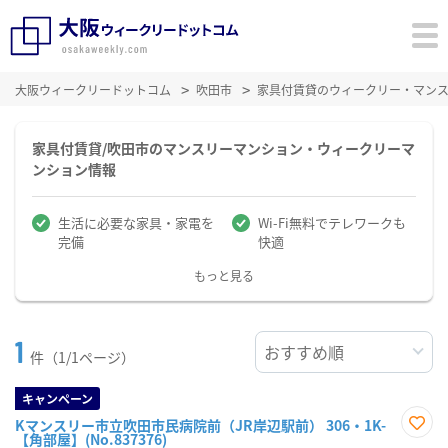
大阪ウィークリードットコム
吹田市
家具付賃貸のウィークリー・マン
家具付賃貸/吹田市のマンスリーマンション・ウィークリーマ
ンション情報
生活に必要な家具・家電を
Wi-Fi無料でテレワークも
完備
快適
もっと見る
1
件（1/1ページ）
キャンペーン
Kマンスリー市立吹田市民病院前（JR岸辺駅前） 306・1K-
【角部屋】(No.837376)
お気