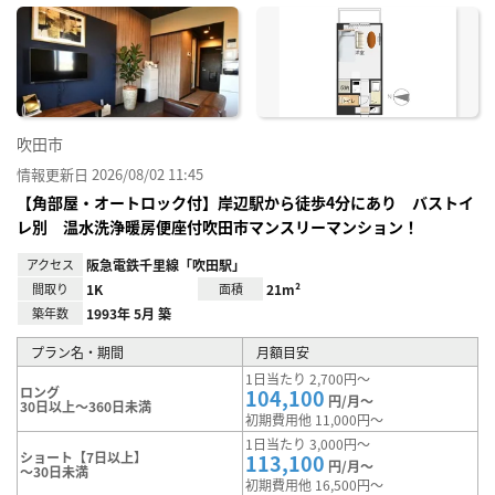
に入
り登
録
吹田市
情報更新日 2026/08/02 11:45
【角部屋・オートロック付】岸辺駅から徒歩4分にあり バストイ
レ別 温水洗浄暖房便座付吹田市マンスリーマンション！
アクセス
阪急電鉄千里線「吹田駅」
間取り
1K
面積
21m²
築年数
1993年 5月 築
プラン名・期間
月額目安
1日当たり 2,700円～
ロング
104,100
円/月～
30日以上～360日未満
初期費用他 11,000円～
1日当たり 3,000円～
ショート【7日以上】
113,100
円/月～
～30日未満
初期費用他 16,500円～