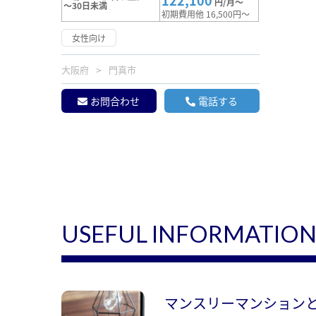
122,100
円/月～
～30日未満
初期費用他 16,500円～
女性向け
大阪府
門真市
お問合わせ
電話する
USEFUL INFORMATIO
マンスリーマンション