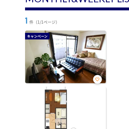
1
件（1/1ページ）
キャンペーン
お気
に入
り登
録