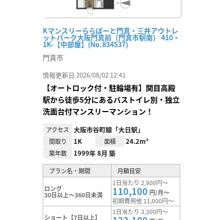
Kマンスリーららぽーと門真・三井アウトレ
ットパーク大阪門真前（門真市駅南） 410・
1K-【中部屋】(No.834537)
門真市
情報更新日 2026/08/02 12:41
【オートロック付・駐輪場有】関目高殿
駅から徒歩5分にあるバストイレ別・独立
洗面台付マンスリーマンション！
大阪市谷町線「大日駅」
アクセス
1K
24.2m²
間取り
面積
1999年 8月 築
築年数
プラン名・期間
月額目安
1日当たり 2,900円～
ロング
110,100
円/月～
30日以上～360日未満
初期費用他 11,000円～
1日当たり 3,300円～
ショート【7日以上】