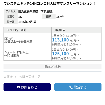
でシステムキッチンIHコンロ付大阪市マンスリーマンション！
アクセス
阪急電鉄千里線「下新庄駅」
間取り
1K
面積
18m²
築年数
1985年 2月 築
プラン名・期間
月額目安
1日当たり 3,000円～
ロング
113,100
円/月～
30日以上～360日未満
初期費用他 11,000円～
1日当たり 3,400円～
ショート【7日以上】
125,100
円/月～
～30日未満
初期費用他 16,500円～
閑静な住宅地
大阪府
大阪市東淀川区
お問合わせ
電話する