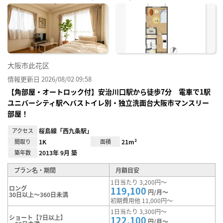
に入
り登
録
大阪市此花区
情報更新日 2026/08/02 09:58
【角部屋・オートロック付】安治川口駅から徒歩7分 電車で1駅
ユニバーシティ駅へバストイレ別・独立洗面台大阪市マンスリー
部屋！
アクセス
桜島線「西九条駅」
間取り
1K
面積
21m²
築年数
2013年 9月 築
プラン名・期間
月額目安
1日当たり 3,200円～
ロング
119,100
円/月～
30日以上～360日未満
初期費用他 11,000円～
1日当たり 3,300円～
ショート【7日以上】
122,100
円/月～