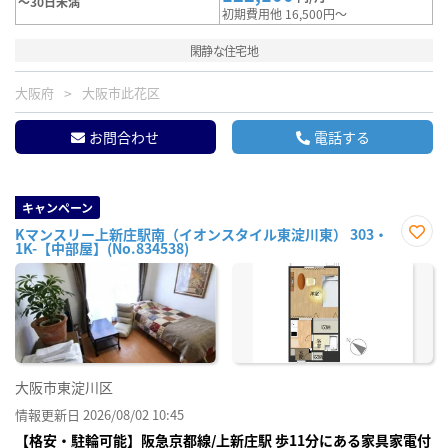
～30日未満
初期費用他 16,500円～
閑静な住宅地
大阪府
大阪市此花区
お問合わせ
電話する
キャンペーン
Kマンスリー上新庄駅南（イオンスタイル東淀川東） 303・
1K-【中部屋】(No.834538)
お気
に入
り登
録
大阪市東淀川区
情報更新日 2026/08/02 10:45
【格安・駐輪可能】阪急京都線/上新庄駅 歩11分にある家具家電付