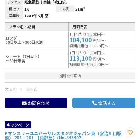
アクセス
阪急電鉄千里線「吹田駅」
間取り
1K
面積
21m²
築年数
1993年 5月 築
プラン名・期間
月額目安
1日当たり 2,700円～
ロング
104,100
円/月～
30日以上～360日未満
初期費用他 11,000円～
1日当たり 3,000円～
ショート【7日以上】
113,100
円/月～
～30日未満
初期費用他 16,500円～
閑静な住宅地
大阪府
吹田市
お問合わせ
電話する
キャンペーン
Kマンスリーユニバーサルスタジオジャパン東（安治川口駅
前） 201・201-【角部屋】(No.845407)
お気