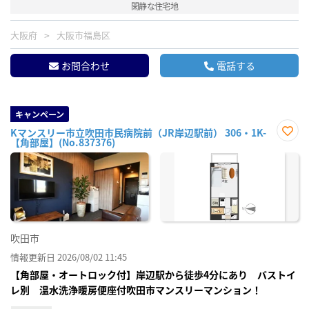
閑静な住宅地
大阪府
大阪市福島区
お問合わせ
電話する
キャンペーン
Kマンスリー市立吹田市民病院前（JR岸辺駅前） 306・1K-
【角部屋】(No.837376)
お気
に入
り登
録
吹田市
情報更新日 2026/08/02 11:45
【角部屋・オートロック付】岸辺駅から徒歩4分にあり バストイ
レ別 温水洗浄暖房便座付吹田市マンスリーマンション！