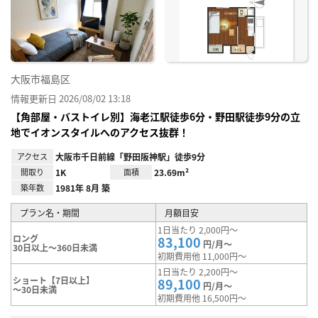
り登
録
大阪市福島区
情報更新日 2026/08/02 13:18
【角部屋・バストイレ別】海老江駅徒歩6分・野田駅徒歩9分の立
地でイオンスタイルへのアクセス抜群！
アクセス
大阪市千日前線「野田阪神駅」徒歩9分
間取り
1K
面積
23.69m²
築年数
1981年 8月 築
プラン名・期間
月額目安
1日当たり 2,000円～
ロング
83,100
円/月～
30日以上～360日未満
初期費用他 11,000円～
1日当たり 2,200円～
ショート【7日以上】
89,100
円/月～
～30日未満
初期費用他 16,500円～