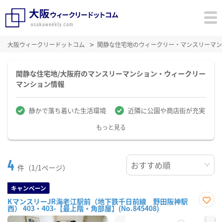
大阪ウィークリードットコム
閑静な住宅地のウィークリー・マンスリーマン
閑静な住宅地/大阪府のマンスリーマンション・ウィークリー
マンション情報
静かで落ち着いた生活環境
近隣に公園や商店街が充実
もっと見る
4
件（1/1ページ）
キャンペーン
KマンスリーJR海老江駅前（地下鉄千日前線 野田阪神駅
西） 403・403-【最上階・角部屋】(No.845408)
お気
に入