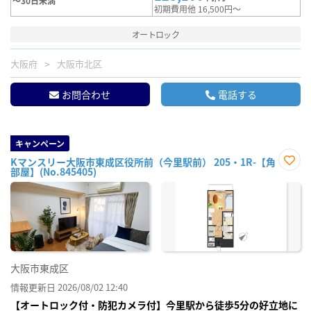
～30日未満
初期費用他 16,500円～
オートロック
大阪府
大阪市北区
お問合わせ
電話する
キャンペーン
Kマンスリー大阪市東成区役所前（今里駅前） 205・1R-【角
部屋】(No.845405)
お気
に入
り登
録
大阪市東成区
情報更新日 2026/08/02 12:40
【オートロック付・防犯カメラ付】今里駅から徒歩5分の好立地に