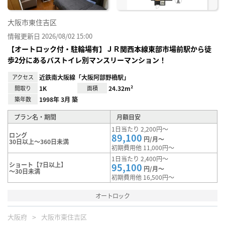
大阪市東住吉区
情報更新日 2026/08/02 15:00
【オートロック付・駐輪場有】ＪＲ関西本線東部市場前駅から徒
歩2分にあるバストイレ別マンスリーマンション！
アクセス
近鉄南大阪線「大阪阿部野橋駅」
間取り
1K
面積
24.32m²
築年数
1998年 3月 築
プラン名・期間
月額目安
1日当たり 2,200円～
ロング
89,100
円/月～
30日以上～360日未満
初期費用他 11,000円～
1日当たり 2,400円～
ショート【7日以上】
95,100
円/月～
～30日未満
初期費用他 16,500円～
オートロック
大阪府
大阪市東住吉区