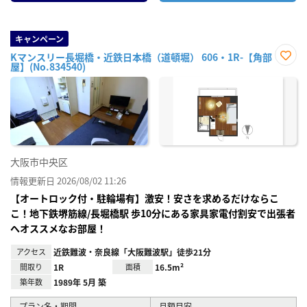
キャンペーン
Kマンスリー長堀橋・近鉄日本橋（道頓堀） 606・1R-【角部
屋】(No.834540)
お気
に入
り登
録
大阪市中央区
情報更新日 2026/08/02 11:26
【オートロック付・駐輪場有】激安！安さを求めるだけならこ
こ！地下鉄堺筋線/長堀橋駅 歩10分にある家具家電付割安で出張者
へオススメなお部屋！
アクセス
近鉄難波・奈良線「大阪難波駅」徒歩21分
間取り
1R
面積
16.5m²
築年数
1989年 5月 築
プラン名・期間
月額目安