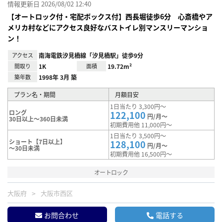
情報更新日 2026/08/02 12:40
【オートロック付・宅配ボックス付】西長堀徒歩6分 心斎橋やア
メリカ村などにアクセス良好なバストイレ別マンスリーマンショ
ン！
アクセス
南海電鉄汐見橋線「汐見橋駅」徒歩9分
間取り
1K
面積
19.72m²
築年数
1998年 3月 築
プラン名・期間
月額目安
1日当たり 3,300円～
ロング
122,100
円/月～
30日以上～360日未満
初期費用他 11,000円～
1日当たり 3,500円～
ショート【7日以上】
128,100
円/月～
～30日未満
初期費用他 16,500円～
オートロック
大阪府
大阪市西区
お問合わせ
電話する