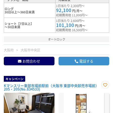
1日当たり 2,300円～
ロング
92,100
円/月～
30日以上～360日未満
初期費用他 11,000円～
1日当たり 2,600円～
ショート【7日以上】
101,100
円/月～
～30日未満
初期費用他 16,500円～
オートロック
大阪府
大阪市中央区
お問合わせ
電話する
キャンペーン
Kマンスリー東部市場前駅前（大阪市 東部中央卸売市場前）
205・205(No.834533)
お気
に入
り登
録