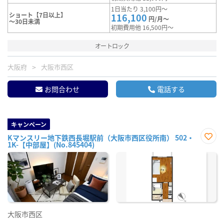
1日当たり 3,100円～
ショート【7日以上】
116,100
円/月～
～30日未満
初期費用他 16,500円～
オートロック
大阪府
大阪市西区
お問合わせ
電話する
キャンペーン
Kマンスリー地下鉄西長堀駅前（大阪市西区役所南） 502・
1K-【中部屋】(No.845404)
お気
に入
り登
録
大阪市西区