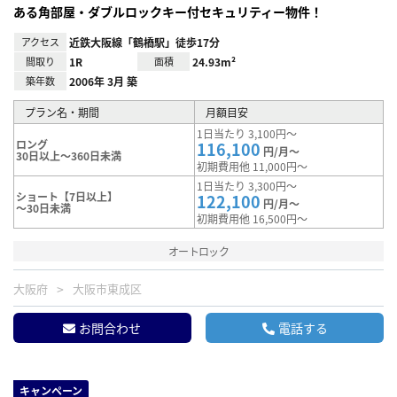
ある角部屋・ダブルロックキー付セキュリティー物件！
アクセス
近鉄大阪線「鶴橋駅」徒歩17分
間取り
1R
面積
24.93m²
築年数
2006年 3月 築
プラン名・期間
月額目安
1日当たり 3,100円～
ロング
116,100
円/月～
30日以上～360日未満
初期費用他 11,000円～
1日当たり 3,300円～
ショート【7日以上】
122,100
円/月～
～30日未満
初期費用他 16,500円～
オートロック
大阪府
大阪市東成区
お問合わせ
電話する
キャンペーン