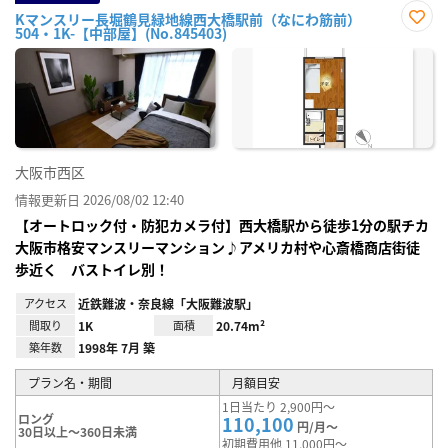
Kマンスリー長堀鶴見緑地線西大橋駅前（なにわ筋前）
504・1K-【中部屋】(No.845403)
お気
に入
り登
録
大阪市西区
情報更新日 2026/08/02 12:40
【オートロック付・防犯カメラ付】西大橋駅から徒歩1分の駅チカ
大阪市格安マンスリーマンション♪アメリカ村や心斎橋商店街徒
歩近く バストイレ別！
アクセス
近鉄難波・奈良線「大阪難波駅」
間取り
1K
面積
20.74m²
築年数
1998年 7月 築
プラン名・期間
月額目安
1日当たり 2,900円～
ロング
110,100
円/月～
30日以上～360日未満
初期費用他 11,000円～