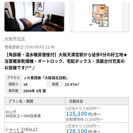
に入
り登
録
大阪市北区
情報更新日 2026/08/02 12:40
【角部屋・温水暖房便座付】大阪天満宮駅から徒歩5分の好立地★
浴室暖房乾燥機・オートロック、宅配ボックス・洗面台付充実の
お部屋です(^^♪
アクセス
ＪＲ東西線「大阪城北詰駅」
間取り
1K
面積
23.47m²
築年数
2004年 4月 築
プラン名・期間
月額目安
1日当たり 3,400円～
ロング
125,100
円/月～
30日以上～360日未満
初期費用他 11,000円～
1日当たり 3,500円～
ショート【7日以上】
128,100
円/月～