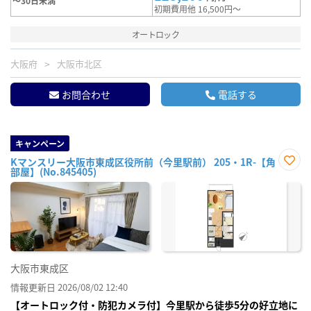
～30日未満
初期費用他 16,500円～
オートロック
大阪府
大阪市北区
お問合わせ
電話する
キャンペーン
Kマンスリー大阪市東成区役所前（今里駅前） 205・1R-【角
部屋】(No.845405)
お気
に入
り登
録
大阪市東成区
情報更新日 2026/08/02 12:40
【オートロック付・防犯カメラ付】今里駅から徒歩5分の好立地に