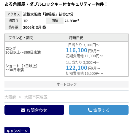
ある角部屋・ダブルロックキー付セキュリティー物件！
アクセス
近鉄大阪線「鶴橋駅」徒歩17分
間取り
1R
面積
24.93m²
築年数
2006年 3月 築
プラン名・期間
月額目安
1日当たり 3,100円～
ロング
116,100
円/月～
30日以上～360日未満
初期費用他 11,000円～
1日当たり 3,300円～
ショート【7日以上】
122,100
円/月～
～30日未満
初期費用他 16,500円～
オートロック
大阪府
大阪市東成区
お問合わせ
電話する
キャンペーン