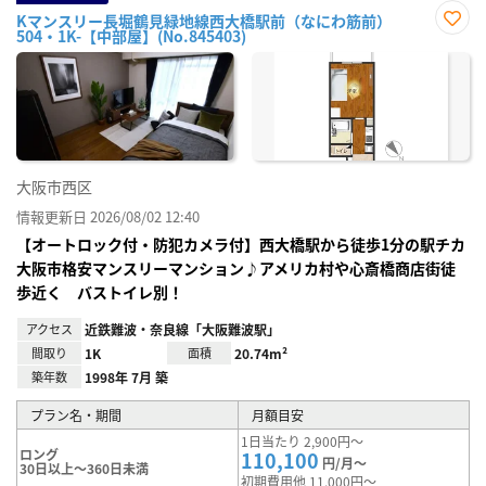
Kマンスリー長堀鶴見緑地線西大橋駅前（なにわ筋前）
504・1K-【中部屋】(No.845403)
お気
に入
り登
録
大阪市西区
情報更新日 2026/08/02 12:40
【オートロック付・防犯カメラ付】西大橋駅から徒歩1分の駅チカ
大阪市格安マンスリーマンション♪アメリカ村や心斎橋商店街徒
歩近く バストイレ別！
アクセス
近鉄難波・奈良線「大阪難波駅」
間取り
1K
面積
20.74m²
築年数
1998年 7月 築
プラン名・期間
月額目安
1日当たり 2,900円～
ロング
110,100
円/月～
30日以上～360日未満
初期費用他 11,000円～