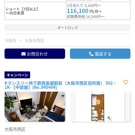
1日当たり 3,100円～
ショート【7日以上】
116,100
円/月～
～30日未満
初期費用他 16,500円～
オートロック
大阪府
大阪市西区
お問合わせ
電話する
キャンペーン
Kマンスリー地下鉄西長堀駅前（大阪市西区役所南） 502・
1K-【中部屋】(No.845404)
お気
に入
り登
録
大阪市西区