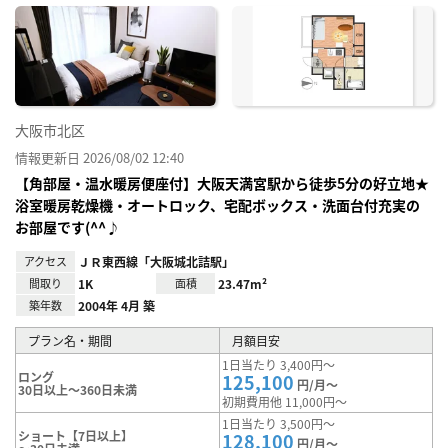
に入
り登
録
大阪市北区
情報更新日 2026/08/02 12:40
【角部屋・温水暖房便座付】大阪天満宮駅から徒歩5分の好立地★
浴室暖房乾燥機・オートロック、宅配ボックス・洗面台付充実の
お部屋です(^^♪
アクセス
ＪＲ東西線「大阪城北詰駅」
間取り
1K
面積
23.47m²
築年数
2004年 4月 築
プラン名・期間
月額目安
1日当たり 3,400円～
ロング
125,100
円/月～
30日以上～360日未満
初期費用他 11,000円～
1日当たり 3,500円～
ショート【7日以上】
128,100
円/月～