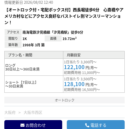
情報更新日 2026/08/02 12:40
【オートロック付・宅配ボックス付】西長堀徒歩6分 心斎橋やア
メリカ村などにアクセス良好なバストイレ別マンスリーマンショ
ン！
アクセス
南海電鉄汐見橋線「汐見橋駅」徒歩9分
間取り
1K
面積
19.72m²
築年数
1998年 3月 築
プラン名・期間
月額目安
1日当たり 3,300円～
ロング
122,100
円/月～
30日以上～360日未満
初期費用他 11,000円～
1日当たり 3,500円～
ショート【7日以上】
128,100
円/月～
～30日未満
初期費用他 16,500円～
オートロック
大阪府
大阪市西区
お問合わせ
電話する