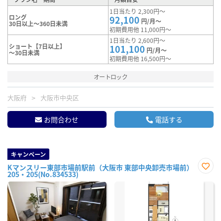
1日当たり 2,300円～
ロング
92,100
円/月～
30日以上～360日未満
初期費用他 11,000円～
1日当たり 2,600円～
ショート【7日以上】
101,100
円/月～
～30日未満
初期費用他 16,500円～
オートロック
大阪府
大阪市中央区
お問合わせ
電話する
キャンペーン
Kマンスリー東部市場前駅前（大阪市 東部中央卸売市場前）
205・205(No.834533)
お気
に入
り登
録