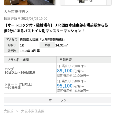
大阪市東住吉区
情報更新日 2026/08/02 15:00
【オートロック付・駐輪場有】ＪＲ関西本線東部市場前駅から徒
歩2分にあるバストイレ別マンスリーマンション！
アクセス
近鉄南大阪線「大阪阿部野橋駅」
間取り
1K
面積
24.32m²
築年数
1998年 3月 築
プラン名・期間
月額目安
1日当たり 2,200円～
ロング
89,100
円/月～
30日以上～360日未満
初期費用他 11,000円～
1日当たり 2,400円～
ショート【7日以上】
95,100
円/月～
～30日未満
初期費用他 16,500円～
オートロック
大阪府
大阪市東住吉区