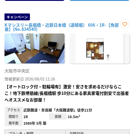
キャンペーン
Kマンスリー長堀橋・近鉄日本橋（道頓堀） 606・1R-【角部
屋】(No.834540)
お気
に入
り登
録
大阪市中央区
情報更新日 2026/08/02 11:26
【オートロック付・駐輪場有】激安！安さを求めるだけならこ
こ！地下鉄堺筋線/長堀橋駅 歩10分にある家具家電付割安で出張者
へオススメなお部屋！
アクセス
近鉄難波・奈良線「大阪難波駅」徒歩21分
間取り
1R
面積
16.5m²
築年数
1989年 5月 築
プラン名・期間
月額目安