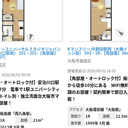
録
リーユニバーサルスタジオジャパン
KマンスリーJR野田駅西（大関
口駅前） 201・201-【角部屋】
ンジ前） 503・1R-【角部屋】(No.
07)
大阪市福島区
花区
情報更新日 2026/08/02 16:02
26/08/02 09:58
【角部屋・オートロック付】阪
・オートロック付】安治川口駅
から徒歩10分にある WIFI無
7分 電車で1駅ユニバーシティ
調のお部屋！契約簡単で即日入
トイレ別・独立洗面台大阪市マ
能！
部屋！
大阪環状線「大阪駅」
アクセス
桜島線「西九条駅」
1R
22.5m
間取り
面積
1K
21m²
面積
1990年 3月 築
築年数
2013年 9月 築