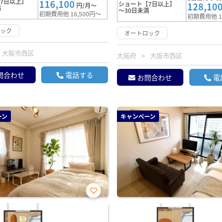
7日以上】
116,100
ショート【7日以上】
128,10
円/月～
満
～30日未満
初期費用他 16,500円～
初期費用他 1
ロック
オートロック
大阪市西区
大阪府
大阪市西区
問合わせ
電話する
お問合わせ
電
ーン
キャンペーン
お気
に入
り登