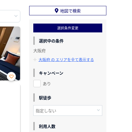
地図で検索
選択条件変更
選択中の条件
大阪府
大阪府 の エリアを全て表示する
キャンペーン
あり
お気
に入
り登
録
駅徒歩
利用人数