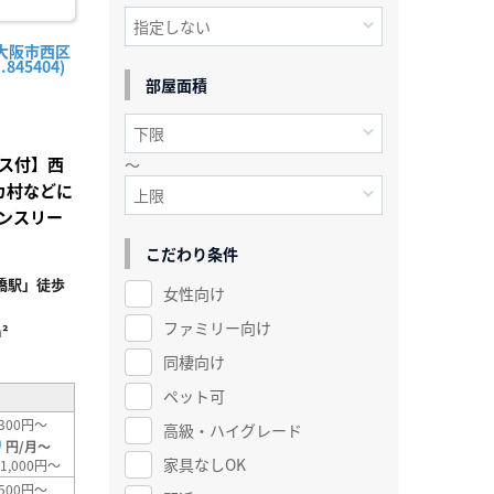
大阪市西区
845404)
部屋面積
ス付】西
～
カ村などに
ンスリー
こだわり条件
橋駅」徒歩
女性向け
ファミリー向け
²
同棲向け
ペット可
300円～
高級・ハイグレード
0
円/月～
家具なしOK
1,000円～
500円～