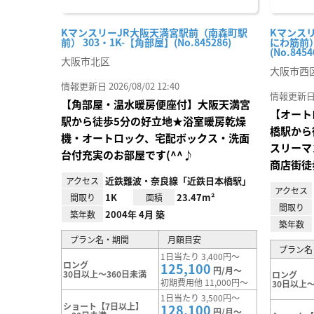
KマンスリーJR大阪天満宮駅前（南森町駅
Kマンス
前） 303・1K-【角部屋】(No.845286)
にわ筋前）
(No.8454
大阪市北区
大阪市西
情報更新日 2026/08/02 12:40
情報更新日 20
【角部屋・温水暖房便座付】大阪天満宮
【オート
駅から徒歩5分の好立地★浴室暖房乾燥
橋駅から
機・オートロック、宅配ボックス・洗面
スリーマ
台付充実のお部屋です(^^♪
商店街徒
近鉄難波・奈良線「近鉄日本橋駅」
アクセス
アクセス
1K
23.47m²
間取り
面積
間取り
2004年 4月 築
築年数
築年数
プラン名・期間
月額目安
プラン名
1日当たり 3,400円～
ロング
125,100
円/月～
30日以上～360日未満
ロング
初期費用他 11,000円～
30日以上～
1日当たり 3,500円～
ショート【7日以上】
128,100
円/月～