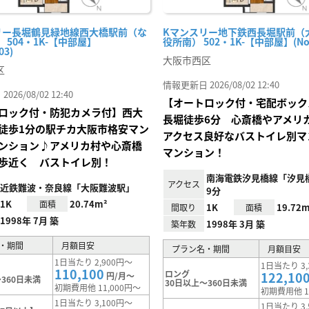
リー長堀鶴見緑地線西大橋駅前（な
Kマンスリー地下鉄西長堀駅前（
 504・1K-【中部屋】
役所南） 502・1K-【中部屋】(No.
03)
大阪市西区
区
情報更新日 2026/08/02 12:40
26/08/02 12:40
【オートロック付・宅配ボック
ロック付・防犯カメラ付】西大
長堀徒歩6分 心斎橋やアメリ
徒歩1分の駅チカ大阪市格安マン
アクセス良好なバストイレ別マ
ンション♪アメリカ村や心斎橋
マンション！
歩近く バストイレ別！
南海電鉄汐見橋線「汐見
アクセス
近鉄難波・奈良線「大阪難波駅」
9分
1K
20.74m²
面積
1K
19.72m
間取り
面積
1998年 7月 築
1998年 3月 築
築年数
・期間
月額目安
プラン名・期間
月額目安
1日当たり 2,900円～
1日当たり 3,
110,100
ロング
122,10
円/月～
360日未満
30日以上～360日未満
初期費用他 11,000円～
初期費用他 1
1日当たり 3,100円～
1日当たり 3,