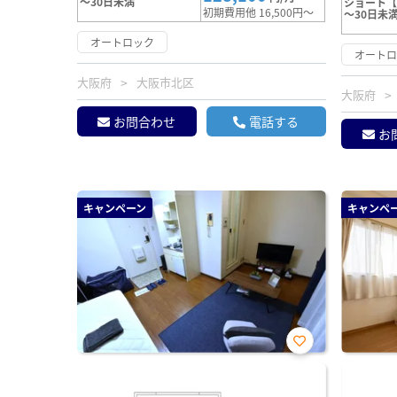
～30日未満
ショート【
初期費用他 16,500円～
～30日未
オートロック
オート
大阪府
大阪市北区
大阪府
お問合わせ
電話する
お
キャンペーン
キャンペ
お気
に入
り登