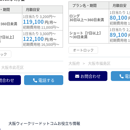
プラン名・期間
月額目安
・期間
月額目安
1日当たり 1,
ロング
80,100
1日当たり 3,200円～
30日以上～360日未満
119,100
円/月～
初期費用他 1
360日未満
初期費用他 11,000円～
1日当たり 2,
ショート【7日以上】
89,100
1日当たり 3,300円～
～30日未満
7日以上】
122,100
円/月～
初期費用他 1
満
初期費用他 16,500円～
オートロック
ロック
大阪府
大阪市福島区
大阪市此花区
お問合わせ
電
問合わせ
電話する
N
大阪ウィークリードットコムお役立ち情報