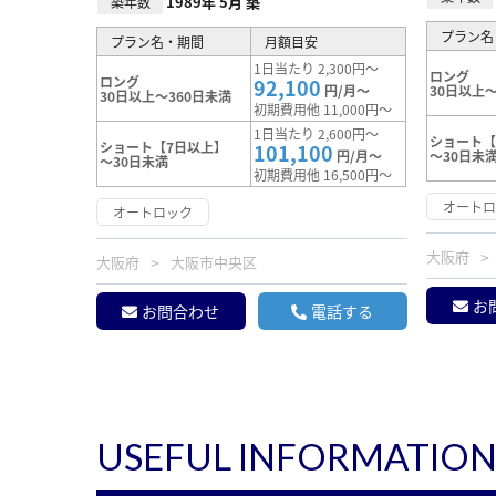
1989年 5月 築
築年数
プラン名
プラン名・期間
月額目安
1日当たり 2,300円～
ロング
ロング
92,100
円/月～
30日以上～
30日以上～360日未満
初期費用他 11,000円～
1日当たり 2,600円～
ショート【
ショート【7日以上】
101,100
円/月～
～30日未
～30日未満
初期費用他 16,500円～
オート
オートロック
大阪府
大阪府
大阪市中央区
お
お問合わせ
電話する
USEFUL INFORMATIO