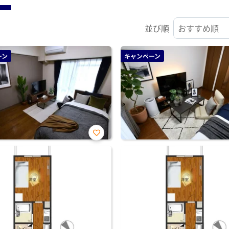
並び順
ーン
キャンペーン
お気
に入
り登
録