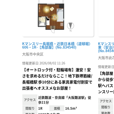
録
Kマンスリー長堀橋・近鉄日本橋（道頓堀）
Kマンス
606・1R-【角部屋】(No.834540)
東（安治川
(No.8454
大阪市中央区
大阪市此
情報更新日 2026/08/02 11:26
情報更新日 20
【オートロック付・駐輪場有】激安！安
【角部屋
さを求めるだけならここ！地下鉄堺筋線/
から徒歩
長堀橋駅 歩10分にある家具家電付割安で
駅へバス
出張者へオススメなお部屋！
ンスリー
近鉄難波・奈良線「大阪難波駅」徒
アクセス
アクセス
歩21分
間取り
1R
16.5m²
間取り
面積
築年数