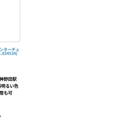
録
インターチェ
834534)
神野田駅
料明るい色
居も可
²