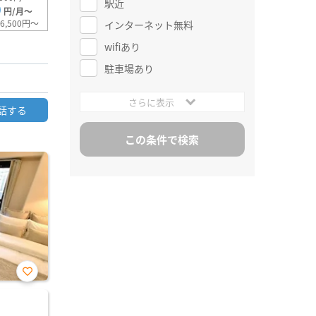
駅近
0
円/月～
6,500円～
インターネット無料
wifiあり
駐車場あり
さらに表示
話する
お気
に入
り登