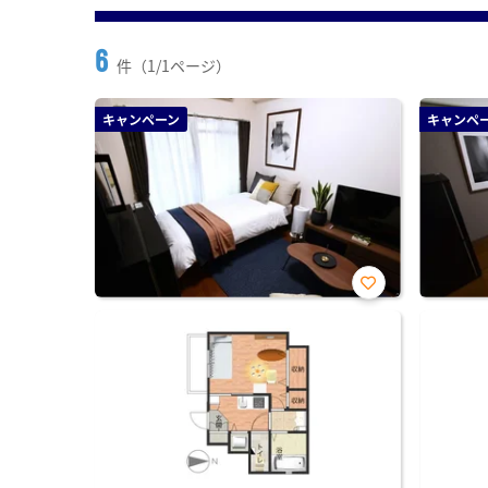
6
件（1/1ページ）
キャンペーン
キャンペ
お気
に入
り登
録