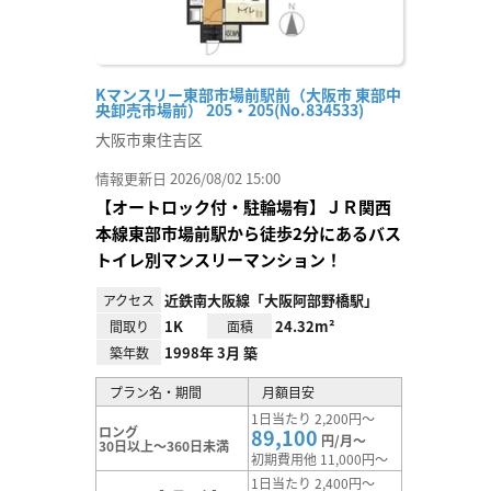
Kマンスリー東部市場前駅前（大阪市 東部中
央卸売市場前） 205・205(No.834533)
大阪市東住吉区
情報更新日 2026/08/02 15:00
【オートロック付・駐輪場有】ＪＲ関西
本線東部市場前駅から徒歩2分にあるバス
トイレ別マンスリーマンション！
近鉄南大阪線「大阪阿部野橋駅」
アクセス
1K
24.32m²
間取り
面積
1998年 3月 築
築年数
プラン名・期間
月額目安
1日当たり 2,200円～
ロング
89,100
円/月～
30日以上～360日未満
初期費用他 11,000円～
1日当たり 2,400円～