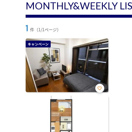
MONTHLY&WEEKLY LI
1
件（1/1ページ）
キャンペーン
お気
に入
り登
録