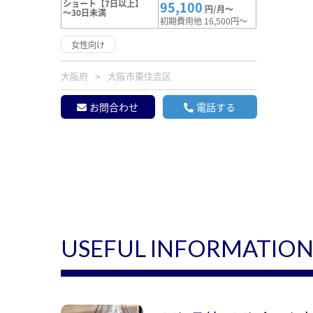
ショート【7日以上】
95,100
円/月～
～30日未満
初期費用他 16,500円～
女性向け
大阪府
大阪市東住吉区
お問合わせ
電話する
USEFUL INFORMATIO