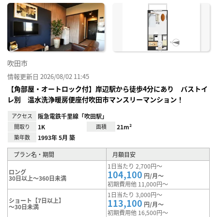
に入
り登
録
吹田市
情報更新日 2026/08/02 11:45
【角部屋・オートロック付】岸辺駅から徒歩4分にあり バストイ
レ別 温水洗浄暖房便座付吹田市マンスリーマンション！
アクセス
阪急電鉄千里線「吹田駅」
間取り
1K
面積
21m²
築年数
1993年 5月 築
プラン名・期間
月額目安
1日当たり 2,700円～
ロング
104,100
円/月～
30日以上～360日未満
初期費用他 11,000円～
1日当たり 3,000円～
ショート【7日以上】
113,100
円/月～
～30日未満
初期費用他 16,500円～