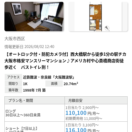
に入
り登
録
大阪市西区
情報更新日 2026/08/02 12:40
【オートロック付・防犯カメラ付】西大橋駅から徒歩1分の駅チカ
大阪市格安マンスリーマンション♪アメリカ村や心斎橋商店街徒
歩近く バストイレ別！
アクセス
近鉄難波・奈良線「大阪難波駅」
間取り
1K
面積
20.74m²
築年数
1998年 7月 築
プラン名・期間
月額目安
1日当たり 2,900円～
ロング
110,100
円/月～
30日以上～360日未満
初期費用他 11,000円～
1日当たり 3,100円～
ショート【7日以上】
116,100
円/月～