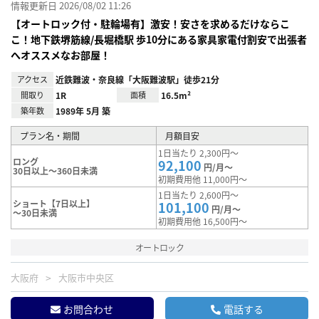
情報更新日 2026/08/02 11:26
【オートロック付・駐輪場有】激安！安さを求めるだけならこ
こ！地下鉄堺筋線/長堀橋駅 歩10分にある家具家電付割安で出張者
へオススメなお部屋！
アクセス
近鉄難波・奈良線「大阪難波駅」徒歩21分
間取り
1R
面積
16.5m²
築年数
1989年 5月 築
プラン名・期間
月額目安
1日当たり 2,300円～
ロング
92,100
円/月～
30日以上～360日未満
初期費用他 11,000円～
1日当たり 2,600円～
ショート【7日以上】
101,100
円/月～
～30日未満
初期費用他 16,500円～
オートロック
大阪府
大阪市中央区
お問合わせ
電話する