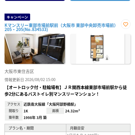
キャンペーン
Kマンスリー東部市場前駅前（大阪市 東部中央卸売市場前）
205・205(No.834533)
お気
に入
り登
録
大阪市東住吉区
情報更新日 2026/08/02 15:00
【オートロック付・駐輪場有】ＪＲ関西本線東部市場前駅から徒
歩2分にあるバストイレ別マンスリーマンション！
アクセス
近鉄南大阪線「大阪阿部野橋駅」
間取り
1K
面積
24.32m²
築年数
1998年 3月 築
プラン名・期間
月額目安