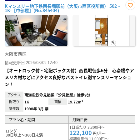
Kマンスリー地下鉄西長堀駅前（大阪市西区役所南） 502・
1K-【中部屋】(No.845404)
お気
に入
り登
録
大阪市西区
情報更新日 2026/08/02 12:40
【オートロック付・宅配ボックス付】西長堀徒歩6分 心斎橋やア
メリカ村などにアクセス良好なバストイレ別マンスリーマンショ
ン！
アクセス
南海電鉄汐見橋線「汐見橋駅」徒歩9分
間取り
1K
面積
19.72m²
築年数
1998年 3月 築
プラン名・期間
月額目安
1日当たり 3,300円～
ロング
122,100
円/月～
30日以上～360日未満
初期費用他 11,000円～