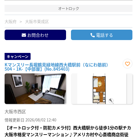
オートロック
大阪府
大阪市東成区
お問合わせ
電話する
キャンペーン
Kマンスリー長堀鶴見緑地線西大橋駅前（なにわ筋前）
504・1K-【中部屋】(No.845403)
お気
に入
り登
録
大阪市西区
情報更新日 2026/08/02 12:40
【オートロック付・防犯カメラ付】西大橋駅から徒歩1分の駅チカ
大阪市格安マンスリーマンション♪アメリカ村や心斎橋商店街徒