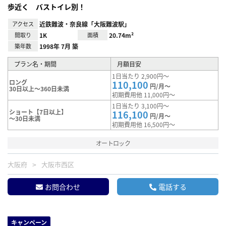
歩近く バストイレ別！
アクセス
近鉄難波・奈良線「大阪難波駅」
間取り
1K
面積
20.74m²
築年数
1998年 7月 築
プラン名・期間
月額目安
1日当たり 2,900円～
ロング
110,100
円/月～
30日以上～360日未満
初期費用他 11,000円～
1日当たり 3,100円～
ショート【7日以上】
116,100
円/月～
～30日未満
初期費用他 16,500円～
オートロック
大阪府
大阪市西区
お問合わせ
電話する
キャンペーン