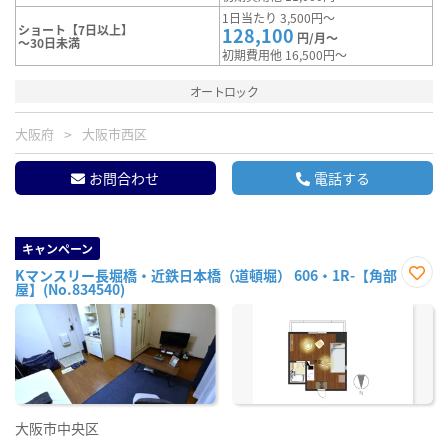
1日当たり 3,500円～
ショート【7日以上】
128,100
円/月～
～30日未満
初期費用他 16,500円～
オートロック
大阪府
大阪市西区
お問合わせ
電話する
キャンペーン
Kマンスリー長堀橋・近鉄日本橋（道頓堀） 606・1R-【角部
屋】(No.834540)
お気
に入
り登
録
大阪市中央区