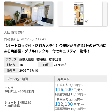
に入
り登
録
大阪市東成区
情報更新日 2026/08/02 12:40
【オートロック付・防犯カメラ付】今里駅から徒歩5分の好立地に
ある角部屋・ダブルロックキー付セキュリティー物件！
アクセス
近鉄大阪線「鶴橋駅」徒歩17分
間取り
1R
面積
24.93m²
築年数
2006年 3月 築
プラン名・期間
月額目安
1日当たり 3,100円～
ロング
116,100
円/月～
30日以上～360日未満
初期費用他 11,000円～
1日当たり 3,300円～
ショート【7日以上】
122,100
円/月～
～30日未満
初期費用他 16,500円～