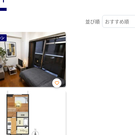
並び順
ーン
お気
に入
り登
録