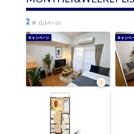
2
件（1/1ページ）
キャンペーン
キャンペ
お気
に入
り登
録