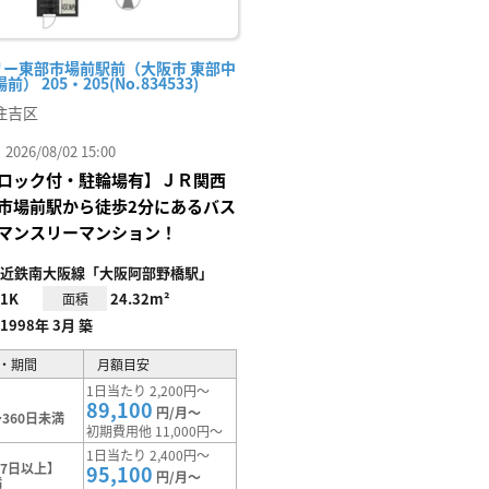
リー東部市場前駅前（大阪市 東部中
） 205・205(No.834533)
住吉区
26/08/02 15:00
ロック付・駐輪場有】ＪＲ関西
市場前駅から徒歩2分にあるバス
マンスリーマンション！
近鉄南大阪線「大阪阿部野橋駅」
1K
24.32m²
面積
1998年 3月 築
・期間
月額目安
1日当たり 2,200円～
89,100
円/月～
360日未満
初期費用他 11,000円～
1日当たり 2,400円～
7日以上】
95,100
円/月～
満