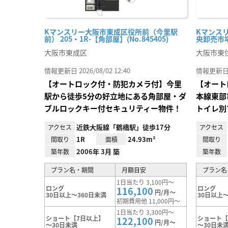
Kマンスリー大阪市東成区役所前（今里駅
Kマンス
前） 205・1R-【角部屋】(No.845405)
央卸売市場前
大阪市東成区
大阪市東
情報更新日 2026/08/02 12:40
情報更新日 20
【オートロック付・防犯カメラ付】今里
【オート
駅から徒歩5分の好立地にある角部屋・ダ
本線東部
ブルロックキー付セキュリティー物件！
トイレ別
近鉄大阪線「鶴橋駅」徒歩17分
アクセス
アクセス
1R
24.93m²
間取り
面積
間取り
2006年 3月 築
築年数
築年数
プラン名・期間
月額目安
プラン名
1日当たり 3,100円～
ロング
ロング
116,100
円/月～
30日以上～360日未満
30日以上～
初期費用他 11,000円～
1日当たり 3,300円～
ショート【7日以上】
ショート【
122,100
円/月～
～30日未満
～30日未