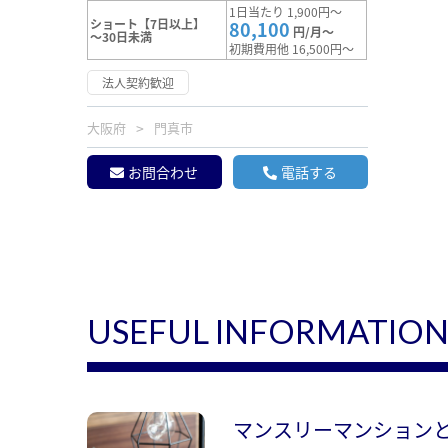
1日当たり 1,900円～
ショート【7日以上】
80,100
円/月～
～30日未満
初期費用他 16,500円～
法人契約歓迎
大阪府
門真市
お問合わせ
電話する
USEFUL INFORMATIO
マンスリーマンション