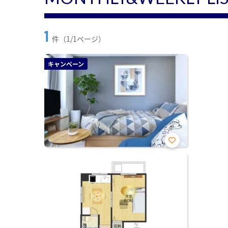
1
件（1/1ページ）
キャンペーン
お気
に入
り登
録