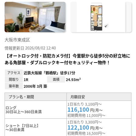
に入
り登
録
大阪市東成区
情報更新日 2026/08/02 12:40
【オートロック付・防犯カメラ付】今里駅から徒歩5分の好立地に
ある角部屋・ダブルロックキー付セキュリティー物件！
アクセス
近鉄大阪線「鶴橋駅」徒歩17分
間取り
1R
面積
24.93m²
築年数
2006年 3月 築
プラン名・期間
月額目安
1日当たり 3,100円～
ロング
116,100
円/月～
30日以上～360日未満
初期費用他 11,000円～
1日当たり 3,300円～
ショート【7日以上】
122,100
円/月～
～30日未満
初期費用他 16,500円～