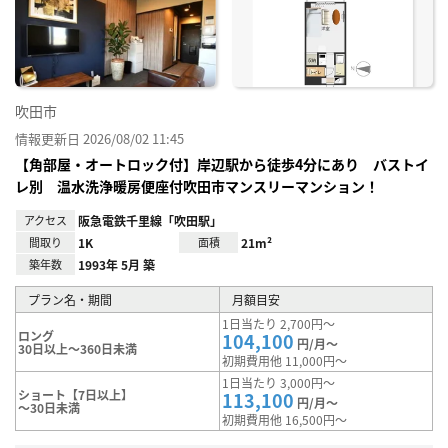
り登
録
吹田市
情報更新日 2026/08/02 11:45
【角部屋・オートロック付】岸辺駅から徒歩4分にあり バストイ
レ別 温水洗浄暖房便座付吹田市マンスリーマンション！
アクセス
阪急電鉄千里線「吹田駅」
間取り
1K
面積
21m²
築年数
1993年 5月 築
プラン名・期間
月額目安
1日当たり 2,700円～
ロング
104,100
円/月～
30日以上～360日未満
初期費用他 11,000円～
1日当たり 3,000円～
ショート【7日以上】
113,100
円/月～
～30日未満
初期費用他 16,500円～