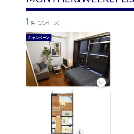
1
件（1/1ページ）
キャンペーン
お気
に入
り登
録