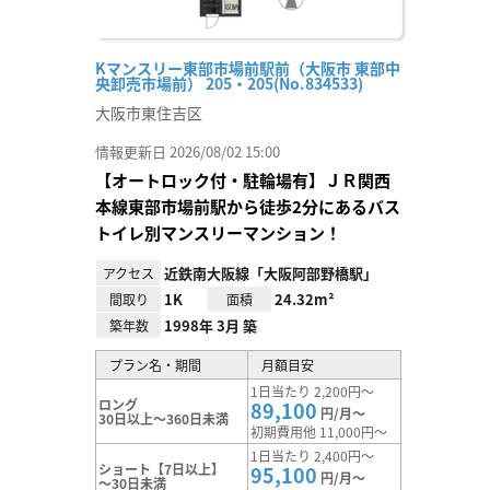
Kマンスリー東部市場前駅前（大阪市 東部中
央卸売市場前） 205・205(No.834533)
大阪市東住吉区
情報更新日 2026/08/02 15:00
【オートロック付・駐輪場有】ＪＲ関西
本線東部市場前駅から徒歩2分にあるバス
トイレ別マンスリーマンション！
近鉄南大阪線「大阪阿部野橋駅」
アクセス
1K
24.32m²
間取り
面積
1998年 3月 築
築年数
プラン名・期間
月額目安
1日当たり 2,200円～
ロング
89,100
円/月～
30日以上～360日未満
初期費用他 11,000円～
1日当たり 2,400円～
ショート【7日以上】
95,100
円/月～
～30日未満