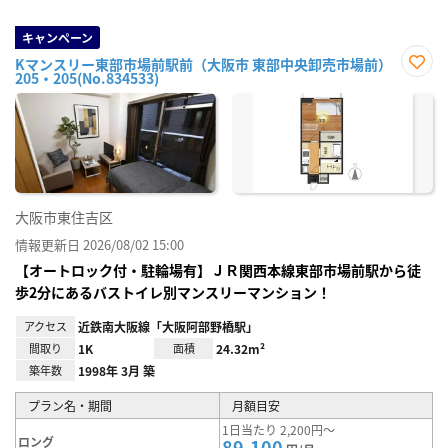
キャンペーン
Kマンスリー東部市場前駅前（大阪市 東部中央卸売市場前）
205・205(No.834533)
お気
に入
り登
録
大阪市東住吉区
情報更新日 2026/08/02 15:00
【オートロック付・駐輪場有】ＪＲ関西本線東部市場前駅から徒
歩2分にあるバストイレ別マンスリーマンション！
アクセス
近鉄南大阪線「大阪阿部野橋駅」
間取り
1K
面積
24.32m²
築年数
1998年 3月 築
プラン名・期間
月額目安
1日当たり 2,200円～
ロング
89,100