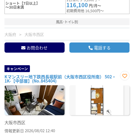
ショート【7日以上】
116,100
円/月～
～30日未満
初期費用他 16,500円～
風呂･トイレ別
大阪府
大阪市西区
お問合わせ
電話する
キャンペーン
Kマンスリー地下鉄西長堀駅前（大阪市西区役所南） 502・
1K-【中部屋】(No.845404)
お気
に入
り登
録
大阪市西区
情報更新日 2026/08/02 12:40