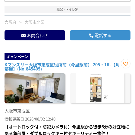
風呂･トイレ別
大阪府
大阪市北区
お問合わせ
電話する
キャンペーン
Kマンスリー大阪市東成区役所前（今里駅前） 205・1R-【角
部屋】(No.845405)
お気
に入
り登
録
大阪市東成区
情報更新日 2026/08/02 12:40
【オートロック付・防犯カメラ付】今里駅から徒歩5分の好立地に
ある角部屋・ダブルロックキー付セキュリティー物件！