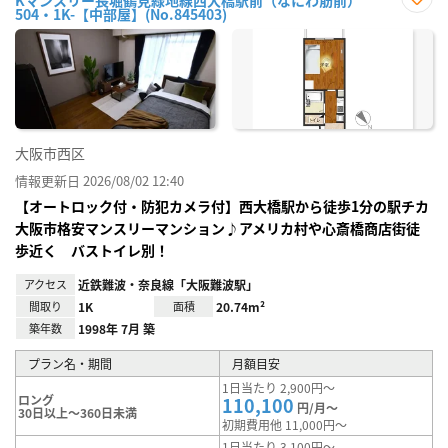
Kマンスリー長堀鶴見緑地線西大橋駅前（なにわ筋前）
504・1K-【中部屋】(No.845403)
お気
に入
り登
録
大阪市西区
情報更新日 2026/08/02 12:40
【オートロック付・防犯カメラ付】西大橋駅から徒歩1分の駅チカ
大阪市格安マンスリーマンション♪アメリカ村や心斎橋商店街徒
歩近く バストイレ別！
アクセス
近鉄難波・奈良線「大阪難波駅」
間取り
1K
面積
20.74m²
築年数
1998年 7月 築
プラン名・期間
月額目安
1日当たり 2,900円～
ロング
110,100
円/月～
30日以上～360日未満
初期費用他 11,000円～
1日当たり 3,100円～