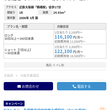
アクセス
近鉄大阪線「鶴橋駅」徒歩17分
間取り
1R
面積
24.93m²
築年数
2006年 3月 築
プラン名・期間
月額目安
1日当たり 3,100円～
ロング
116,100
円/月～
30日以上～360日未満
初期費用他 11,000円～
1日当たり 3,300円～
ショート【7日以上】
122,100
円/月～
～30日未満
初期費用他 16,500円～
風呂･トイレ別
大阪府
大阪市東成区
お問合わせ
電話する
キャンペーン