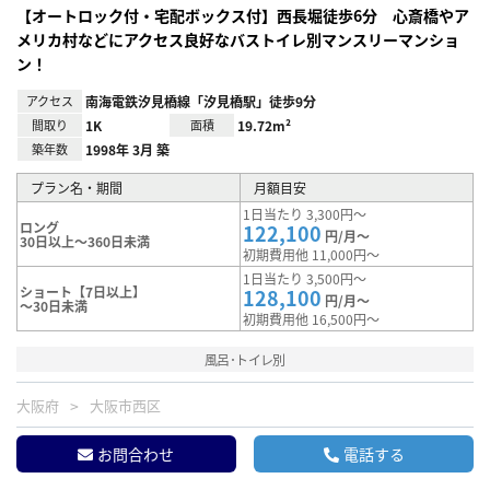
【オートロック付・宅配ボックス付】西長堀徒歩6分 心斎橋やア
メリカ村などにアクセス良好なバストイレ別マンスリーマンショ
ン！
アクセス
南海電鉄汐見橋線「汐見橋駅」徒歩9分
間取り
1K
面積
19.72m²
築年数
1998年 3月 築
プラン名・期間
月額目安
1日当たり 3,300円～
ロング
122,100
円/月～
30日以上～360日未満
初期費用他 11,000円～
1日当たり 3,500円～
ショート【7日以上】
128,100
円/月～
～30日未満
初期費用他 16,500円～
風呂･トイレ別
大阪府
大阪市西区
お問合わせ
電話する