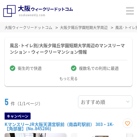
大阪ウィークリードットコム
大阪夕陽丘学園短期大学周辺
風呂･トイレ
風呂･トイレ別/大阪夕陽丘学園短期大学周辺のマンスリーマ
ンション・ウィークリーマンション情報
衛生的で快適
複数名での利用に最適
もっと見る
5
件（1/1ページ）
キャンペーン
KマンスリーJR大阪天満宮駅前（南森町駅前） 303・1K-
【角部屋】(No.845286)
お気
に入