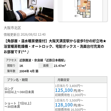
り登
録
大阪市北区
情報更新日 2026/08/02 12:40
【角部屋・温水暖房便座付】大阪天満宮駅から徒歩5分の好立地★
浴室暖房乾燥機・オートロック、宅配ボックス・洗面台付充実の
お部屋です(^^♪
アクセス
近鉄難波・奈良線「近鉄日本橋駅」
間取り
1K
面積
23.47m²
築年数
2004年 4月 築
プラン名・期間
月額目安
1日当たり 3,400円～
ロング
125,100
円/月～
30日以上～360日未満
初期費用他 11,000円～
1日当たり 3,500円～
ショート【7日以上】
128,100
円/月～
～30日未満
初期費用他 16,500円～