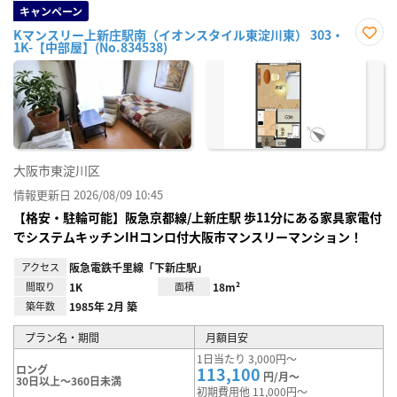
キャンペーン
Kマンスリー上新庄駅南（イオンスタイル東淀川東） 303・
1K-【中部屋】(No.834538)
お気
に入
り登
録
大阪市東淀川区
情報更新日 2026/08/09 10:45
【格安・駐輪可能】阪急京都線/上新庄駅 歩11分にある家具家電付
でシステムキッチンIHコンロ付大阪市マンスリーマンション！
アクセス
阪急電鉄千里線「下新庄駅」
間取り
1K
面積
18m²
築年数
1985年 2月 築
プラン名・期間
月額目安
1日当たり 3,000円～
ロング
113,100
円/月～
30日以上～360日未満
初期費用他 11,000円～