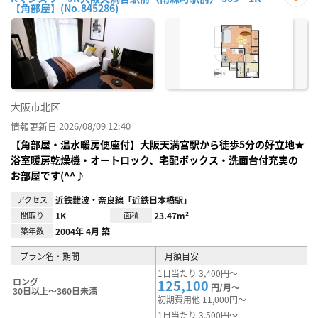
【角部屋】(No.845286)
お気
に入
り登
録
大阪市北区
情報更新日 2026/08/09 12:40
【角部屋・温水暖房便座付】大阪天満宮駅から徒歩5分の好立地★
浴室暖房乾燥機・オートロック、宅配ボックス・洗面台付充実の
お部屋です(^^♪
アクセス
近鉄難波・奈良線「近鉄日本橋駅」
間取り
1K
面積
23.47m²
築年数
2004年 4月 築
プラン名・期間
月額目安
1日当たり 3,400円～
ロング
125,100
円/月～
30日以上～360日未満
初期費用他 11,000円～
1日当たり 3,500円～