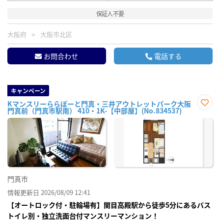
保証人不要
大阪府
大阪市北区
お問合わせ
電話する
キャンペーン
Kマンスリーららぽーと門真・三井アウトレットパーク大阪
門真前（門真市駅南） 410・1K-【中部屋】(No.834537)
お気
に入
り登
録
門真市
情報更新日 2026/08/09 12:41
【オートロック付・駐輪場有】関目高殿駅から徒歩5分にあるバス
トイレ別・独立洗面台付マンスリーマンション！