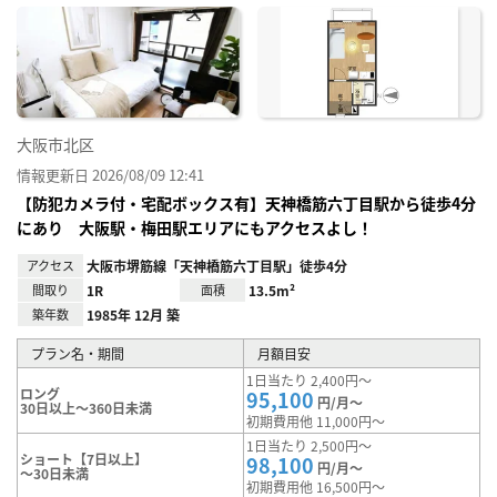
に入
り登
録
大阪市北区
情報更新日 2026/08/09 12:41
【防犯カメラ付・宅配ボックス有】天神橋筋六丁目駅から徒歩4分
にあり 大阪駅・梅田駅エリアにもアクセスよし！
アクセス
大阪市堺筋線「天神橋筋六丁目駅」徒歩4分
間取り
1R
面積
13.5m²
築年数
1985年 12月 築
プラン名・期間
月額目安
1日当たり 2,400円～
ロング
95,100
円/月～
30日以上～360日未満
初期費用他 11,000円～
1日当たり 2,500円～
ショート【7日以上】
98,100
円/月～
～30日未満
初期費用他 16,500円～