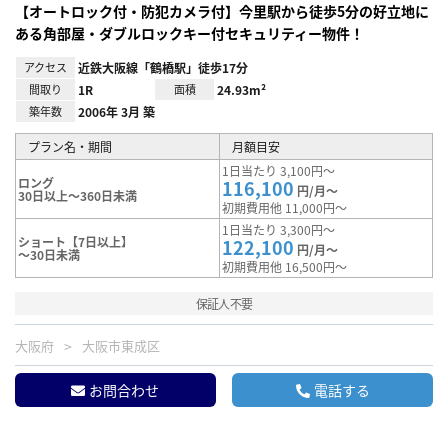
【オートロック付・防犯カメラ付】今里駅から徒歩5分の好立地に
ある角部屋・ダブルロックキー付セキュリティー物件！
アクセス
近鉄大阪線「鶴橋駅」徒歩17分
間取り
1R
面積
24.93m²
築年数
2006年 3月 築
プラン名・期間
月額目安
1日当たり 3,100円～
ロング
116,100
円/月～
30日以上～360日未満
初期費用他 11,000円～
1日当たり 3,300円～
ショート【7日以上】
122,100
円/月～
～30日未満
初期費用他 16,500円～
保証人不要
大阪府
大阪市東成区
お問合わせ
電話する