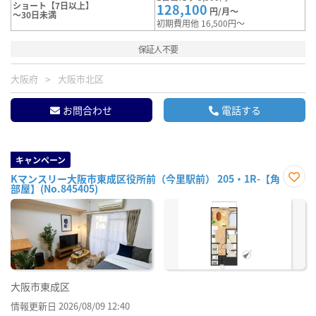
ショート【7日以上】
128,100
円/月～
～30日未満
初期費用他 16,500円～
保証人不要
大阪府
大阪市北区
お問合わせ
電話する
キャンペーン
Kマンスリー大阪市東成区役所前（今里駅前） 205・1R-【角
部屋】(No.845405)
お気
に入
り登
録
大阪市東成区
情報更新日 2026/08/09 12:40