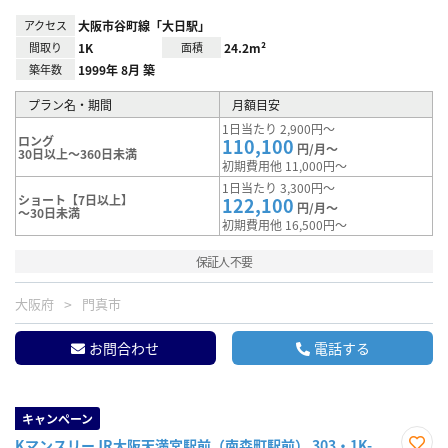
アクセス
大阪市谷町線「大日駅」
間取り
1K
面積
24.2m²
築年数
1999年 8月 築
プラン名・期間
月額目安
1日当たり 2,900円～
ロング
110,100
円/月～
30日以上～360日未満
初期費用他 11,000円～
1日当たり 3,300円～
ショート【7日以上】
122,100
円/月～
～30日未満
初期費用他 16,500円～
保証人不要
大阪府
門真市
お問合わせ
電話する
キャンペーン
KマンスリーJR大阪天満宮駅前（南森町駅前） 303・1K-