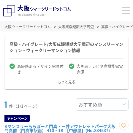
大阪ウィークリードットコム
大阪成蹊短期大学周辺
高級・ハイグレー
高級・ハイグレード/大阪成蹊短期大学周辺のマンスリーマン
ション・ウィークリーマンション情報
高級感あるデザイン家具付
大画面テレビや高機能家電
き
完備
もっと見る
1
件（1/1ページ）
キャンペーン
Kマンスリーららぽーと門真・三井アウトレットパーク大阪
門真前（門真市駅南） 410・1K-【中部屋】(No.834537)
お気