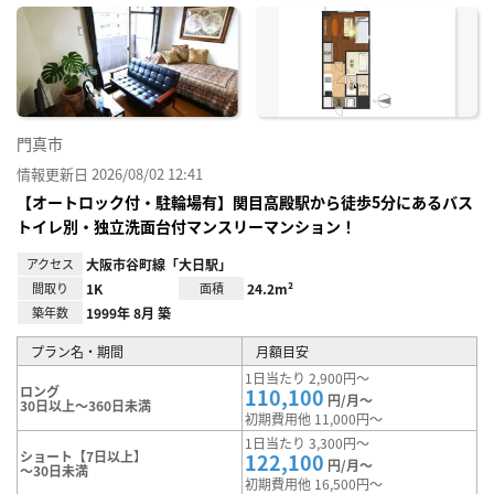
に入
り登
録
門真市
情報更新日 2026/08/02 12:41
【オートロック付・駐輪場有】関目高殿駅から徒歩5分にあるバス
トイレ別・独立洗面台付マンスリーマンション！
アクセス
大阪市谷町線「大日駅」
間取り
1K
面積
24.2m²
築年数
1999年 8月 築
プラン名・期間
月額目安
1日当たり 2,900円～
ロング
110,100
円/月～
30日以上～360日未満
初期費用他 11,000円～
1日当たり 3,300円～
ショート【7日以上】
122,100
円/月～
～30日未満
初期費用他 16,500円～