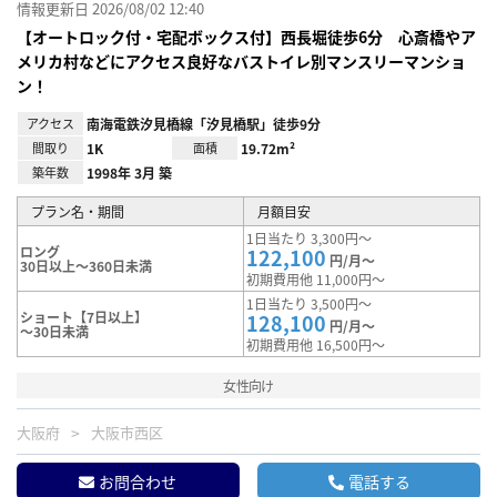
情報更新日 2026/08/02 12:40
【オートロック付・宅配ボックス付】西長堀徒歩6分 心斎橋やア
メリカ村などにアクセス良好なバストイレ別マンスリーマンショ
ン！
アクセス
南海電鉄汐見橋線「汐見橋駅」徒歩9分
間取り
1K
面積
19.72m²
築年数
1998年 3月 築
プラン名・期間
月額目安
1日当たり 3,300円～
ロング
122,100
円/月～
30日以上～360日未満
初期費用他 11,000円～
1日当たり 3,500円～
ショート【7日以上】
128,100
円/月～
～30日未満
初期費用他 16,500円～
女性向け
大阪府
大阪市西区
お問合わせ
電話する