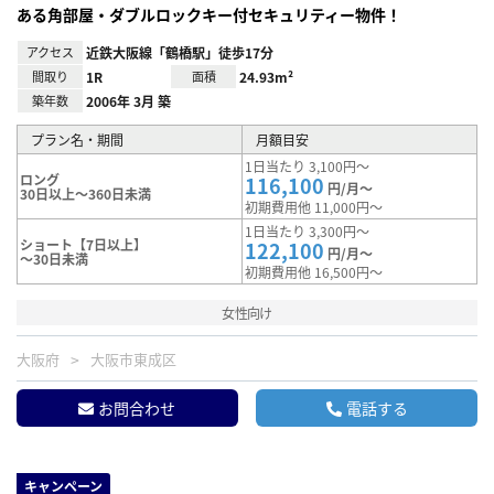
ある角部屋・ダブルロックキー付セキュリティー物件！
アクセス
近鉄大阪線「鶴橋駅」徒歩17分
間取り
1R
面積
24.93m²
築年数
2006年 3月 築
プラン名・期間
月額目安
1日当たり 3,100円～
ロング
116,100
円/月～
30日以上～360日未満
初期費用他 11,000円～
1日当たり 3,300円～
ショート【7日以上】
122,100
円/月～
～30日未満
初期費用他 16,500円～
女性向け
大阪府
大阪市東成区
お問合わせ
電話する
キャンペーン