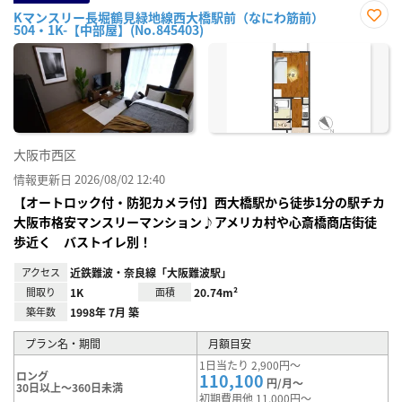
Kマンスリー長堀鶴見緑地線西大橋駅前（なにわ筋前）
504・1K-【中部屋】(No.845403)
お気
に入
り登
録
大阪市西区
情報更新日 2026/08/02 12:40
【オートロック付・防犯カメラ付】西大橋駅から徒歩1分の駅チカ
大阪市格安マンスリーマンション♪アメリカ村や心斎橋商店街徒
歩近く バストイレ別！
アクセス
近鉄難波・奈良線「大阪難波駅」
間取り
1K
面積
20.74m²
築年数
1998年 7月 築
プラン名・期間
月額目安
1日当たり 2,900円～
ロング
110,100
円/月～
30日以上～360日未満
初期費用他 11,000円～