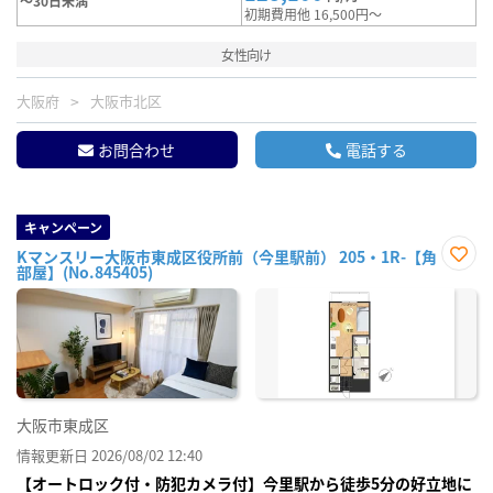
～30日未満
初期費用他 16,500円～
女性向け
大阪府
大阪市北区
お問合わせ
電話する
キャンペーン
Kマンスリー大阪市東成区役所前（今里駅前） 205・1R-【角
部屋】(No.845405)
お気
に入
り登
録
大阪市東成区
情報更新日 2026/08/02 12:40
【オートロック付・防犯カメラ付】今里駅から徒歩5分の好立地に