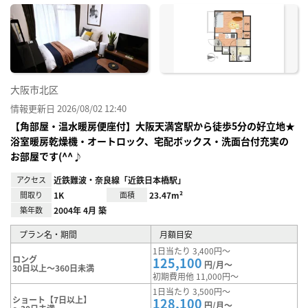
に入
り登
録
大阪市北区
情報更新日 2026/08/02 12:40
【角部屋・温水暖房便座付】大阪天満宮駅から徒歩5分の好立地★
浴室暖房乾燥機・オートロック、宅配ボックス・洗面台付充実の
お部屋です(^^♪
アクセス
近鉄難波・奈良線「近鉄日本橋駅」
間取り
1K
面積
23.47m²
築年数
2004年 4月 築
プラン名・期間
月額目安
1日当たり 3,400円～
ロング
125,100
円/月～
30日以上～360日未満
初期費用他 11,000円～
1日当たり 3,500円～
ショート【7日以上】
128,100
円/月～