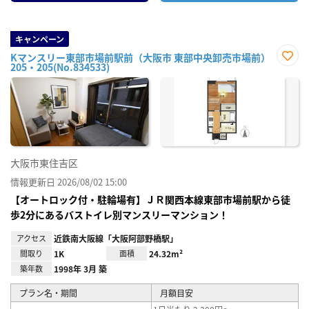
キャンペーン
Kマンスリー東部市場前駅前（大阪市 東部中央卸売市場前）
205・205(No.834533)
お気
に入
り登
録
大阪市東住吉区
情報更新日 2026/08/02 15:00
【オートロック付・駐輪場有】ＪＲ関西本線東部市場前駅から徒
歩2分にあるバストイレ別マンスリーマンション！
アクセス
近鉄南大阪線「大阪阿部野橋駅」
間取り
1K
面積
24.32m²
築年数
1998年 3月 築
プラン名・期間
月額目安