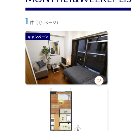
1
件（1/1ページ）
キャンペーン
お気
に入
り登
録