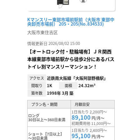
Kマンスリー東部市場前駅前（大阪市 東部中
央卸売市場前） 205・205(No.834533)
大阪市東住吉区
情報更新日 2026/08/02 15:00
【オートロック付・駐輪場有】ＪＲ関西
本線東部市場前駅から徒歩2分にあるバス
トイレ別マンスリーマンション！
近鉄南大阪線「大阪阿部野橋駅」
アクセス
1K
24.32m²
間取り
面積
1998年 3月 築
築年数
プラン名・期間
月額目安
1日当たり 2,200円～
ロング
89,100
円/月～
30日以上～360日未満
初期費用他 11,000円～
1日当たり 2,400円～
ショート【7日以上】
95,100
円/月～
～30日未満