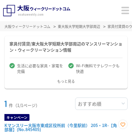
大阪ウィークリードットコム
東大阪大学短期大学部周辺
家具付賃貸の
家具付賃貸/東大阪大学短期大学部周辺のマンスリーマンショ
ン・ウィークリーマンション情報
生活に必要な家具・家電を
Wi-Fi無料でテレワークも
完備
快適
もっと見る
1
件（1/1ページ）
キャンペーン
Kマンスリー大阪市東成区役所前（今里駅前） 205・1R-【角
部屋】(No.845405)
お気