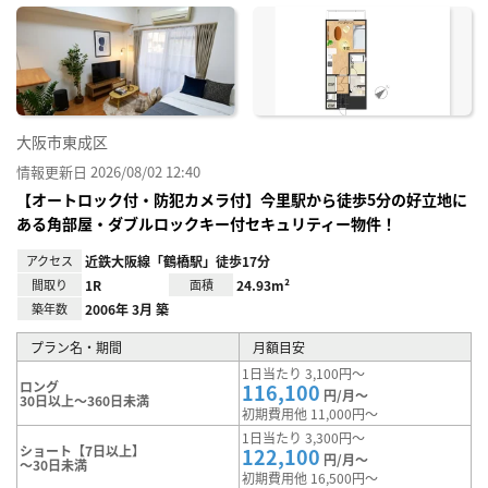
に入
り登
録
大阪市東成区
情報更新日 2026/08/02 12:40
【オートロック付・防犯カメラ付】今里駅から徒歩5分の好立地に
ある角部屋・ダブルロックキー付セキュリティー物件！
アクセス
近鉄大阪線「鶴橋駅」徒歩17分
間取り
1R
面積
24.93m²
築年数
2006年 3月 築
プラン名・期間
月額目安
1日当たり 3,100円～
ロング
116,100
円/月～
30日以上～360日未満
初期費用他 11,000円～
1日当たり 3,300円～
ショート【7日以上】
122,100
円/月～
～30日未満
初期費用他 16,500円～