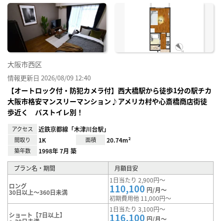
に入
り登
録
大阪市西区
情報更新日 2026/08/09 12:40
【オートロック付・防犯カメラ付】西大橋駅から徒歩1分の駅チカ
大阪市格安マンスリーマンション♪アメリカ村や心斎橋商店街徒
歩近く バストイレ別！
アクセス
近鉄京都線「木津川台駅」
間取り
1K
面積
20.74m²
築年数
1998年 7月 築
プラン名・期間
月額目安
1日当たり 2,900円～
ロング
110,100
円/月～
30日以上～360日未満
初期費用他 11,000円～
1日当たり 3,100円～
ショート【7日以上】
116,100
円/月～