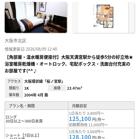
に入
り登
録
大阪市北区
情報更新日 2026/08/09 12:40
【角部屋・温水暖房便座付】大阪天満宮駅から徒歩5分の好立地★
浴室暖房乾燥機・オートロック、宅配ボックス・洗面台付充実の
お部屋です(^^♪
アクセス
大阪環状線「桜ノ宮駅」
間取り
1K
面積
23.47m²
築年数
2004年 4月 築
プラン名・期間
月額目安
1日当たり 3,400円～
ロング
125,100
円/月～
30日以上～360日未満
初期費用他 11,000円～
1日当たり 3,500円～
ショート【7日以上】
128,100
円/月～