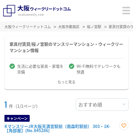
大阪ウィークリードットコム
大阪市都島区
桜ノ宮駅
家具付賃貸の
家具付賃貸/桜ノ宮駅のマンスリーマンション・ウィークリー
マンション情報
生活に必要な家具・家電を
Wi-Fi無料でテレワークも
完備
快適
もっと見る
1
件（1/1ページ）
キャンペーン
KマンスリーJR大阪天満宮駅前（南森町駅前） 303・1K-
【角部屋】(No.845286)
お気