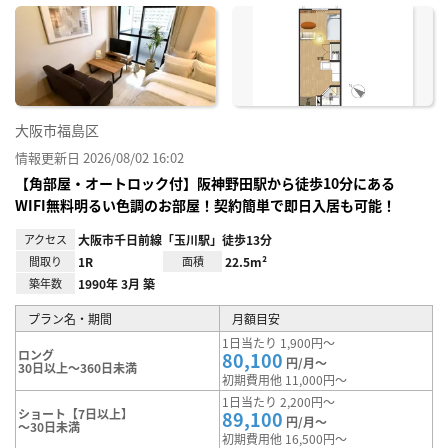
に入
り登
録
大阪市福島区
情報更新日 2026/08/02 16:02
【角部屋・オートロック付】阪神野田駅から徒歩10分にある
WIFI無料明るい色調のお部屋！契約簡単で即日入居も可能！
アクセス
大阪市千日前線「玉川駅」徒歩13分
間取り
1R
面積
22.5m²
築年数
1990年 3月 築
プラン名・期間
月額目安
1日当たり 1,900円～
ロング
80,100
円/月～
30日以上～360日未満
初期費用他 11,000円～
1日当たり 2,200円～
ショート【7日以上】
89,100
円/月～
～30日未満
初期費用他 16,500円～