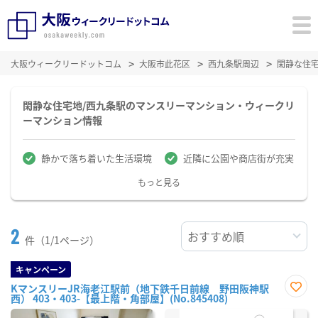
大阪ウィークリードットコム
大阪市此花区
西九条駅周辺
閑静な住
閑静な住宅地/西九条駅のマンスリーマンション・ウィークリ
ーマンション情報
静かで落ち着いた生活環境
近隣に公園や商店街が充実
もっと見る
2
件（1/1ページ）
キャンペーン
KマンスリーJR海老江駅前（地下鉄千日前線 野田阪神駅
西） 403・403-【最上階・角部屋】(No.845408)
お気
に入