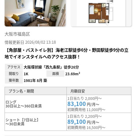
り登
録
大阪市福島区
情報更新日 2026/08/02 13:18
【角部屋・バストイレ別】海老江駅徒歩6分・野田駅徒歩9分の立
地でイオンスタイルへのアクセス抜群！
アクセス
大阪環状線「西九条駅」徒歩26分
間取り
1K
面積
23.69m²
築年数
1981年 8月 築
プラン名・期間
月額目安
1日当たり 2,000円～
ロング
83,100
円/月～
30日以上～360日未満
初期費用他 11,000円～
1日当たり 2,200円～
ショート【7日以上】
89,100
円/月～
～30日未満
初期費用他 16,500円～