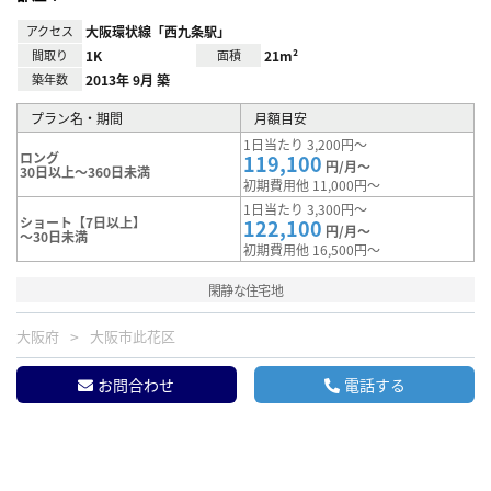
アクセス
大阪環状線「西九条駅」
間取り
1K
面積
21m²
築年数
2013年 9月 築
プラン名・期間
月額目安
1日当たり 3,200円～
ロング
119,100
円/月～
30日以上～360日未満
初期費用他 11,000円～
1日当たり 3,300円～
ショート【7日以上】
122,100
円/月～
～30日未満
初期費用他 16,500円～
閑静な住宅地
大阪府
大阪市此花区
お問合わせ
電話する