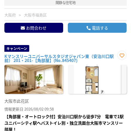
閑静な住宅地
大阪府
大阪市福島区
お問合わせ
電話する
キャンペーン
Kマンスリーユニバーサルスタジオジャパン東（安治川口駅
前） 201・201-【角部屋】(No.845407)
お気
に入
り登
録
大阪市此花区
情報更新日 2026/08/02 09:58
【角部屋・オートロック付】安治川口駅から徒歩7分 電車で1駅
ユニバーシティ駅へバストイレ別・独立洗面台大阪市マンスリー
部屋！