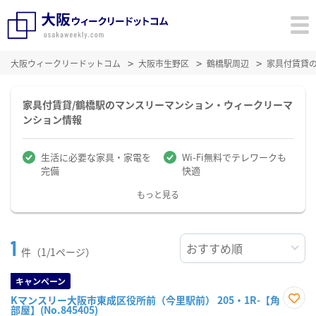
大阪ウィークリードットコム
大阪市生野区
鶴橋駅周辺
家具付賃貸
家具付賃貸/鶴橋駅のマンスリーマンション・ウィークリーマ
ンション情報
生活に必要な家具・家電を
Wi-Fi無料でテレワークも
完備
快適
もっと見る
1
件（1/1ページ）
キャンペーン
Kマンスリー大阪市東成区役所前（今里駅前） 205・1R-【角
部屋】(No.845405)
お気