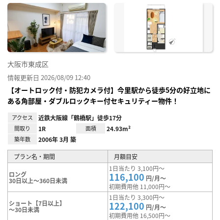
に入
り登
録
大阪市東成区
情報更新日 2026/08/09 12:40
【オートロック付・防犯カメラ付】今里駅から徒歩5分の好立地に
ある角部屋・ダブルロックキー付セキュリティー物件！
アクセス
近鉄大阪線「鶴橋駅」徒歩17分
間取り
1R
面積
24.93m²
築年数
2006年 3月 築
プラン名・期間
月額目安
1日当たり 3,100円～
ロング
116,100
円/月～
30日以上～360日未満
初期費用他 11,000円～
1日当たり 3,300円～
ショート【7日以上】
122,100
円/月～
～30日未満
初期費用他 16,500円～