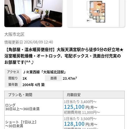
に入
り登
録
大阪市北区
情報更新日 2026/08/09 12:40
【角部屋・温水暖房便座付】大阪天満宮駅から徒歩5分の好立地★
浴室暖房乾燥機・オートロック、宅配ボックス・洗面台付充実の
お部屋です(^^♪
アクセス
ＪＲ東西線「大阪城北詰駅」
間取り
1K
面積
23.47m²
築年数
2004年 4月 築
プラン名・期間
月額目安
1日当たり 3,400円～
ロング
125,100
円/月～
30日以上～360日未満
初期費用他 11,000円～
1日当たり 3,500円～
ショート【7日以上】
128,100
円/月～
～30日未満