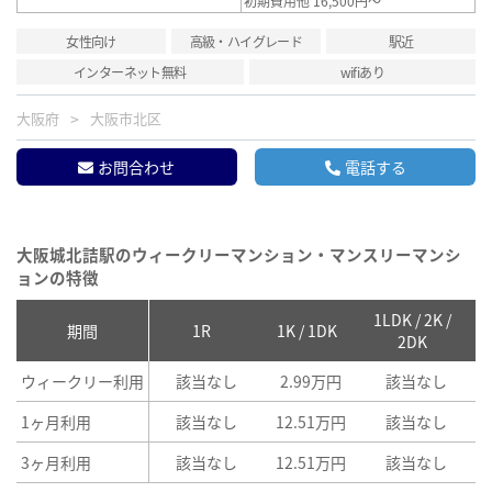
初期費用他 16,500円～
女性向け
高級・ハイグレード
駅近
インターネット無料
wifiあり
大阪府
大阪市北区
お問合わせ
電話する
大阪城北詰駅のウィークリーマンション・マンスリーマンシ
ョンの特徴
1LDK / 2K /
2
期間
1R
1K / 1DK
2DK
ウィークリー利用
該当なし
2.99万円
該当なし
1ヶ月利用
該当なし
12.51万円
該当なし
3ヶ月利用
該当なし
12.51万円
該当なし