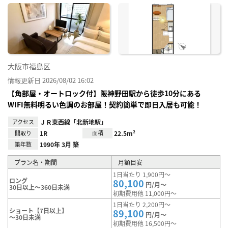
に入
り登
録
大阪市福島区
情報更新日 2026/08/02 16:02
【角部屋・オートロック付】阪神野田駅から徒歩10分にある
WIFI無料明るい色調のお部屋！契約簡単で即日入居も可能！
アクセス
ＪＲ東西線「北新地駅」
間取り
1R
面積
22.5m²
築年数
1990年 3月 築
プラン名・期間
月額目安
1日当たり 1,900円～
ロング
80,100
円/月～
30日以上～360日未満
初期費用他 11,000円～
1日当たり 2,200円～
ショート【7日以上】
89,100
円/月～
～30日未満
初期費用他 16,500円～