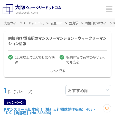
大阪ウィークリードットコム
寝屋川市
萱島駅
同棲向けのウィーク
同棲向け/萱島駅のマンスリーマンション・ウィークリーマン
ション情報
1LDK以上で2人でも広々快
収納充実で荷物の多い2人
適
でも安心
もっと見る
1
件（1/1ページ）
キャンペーン
Kマンスリー京阪本線（（株）天辻鋼球製作所西） 403・
1DK-【角部屋】(No.845406)
お気