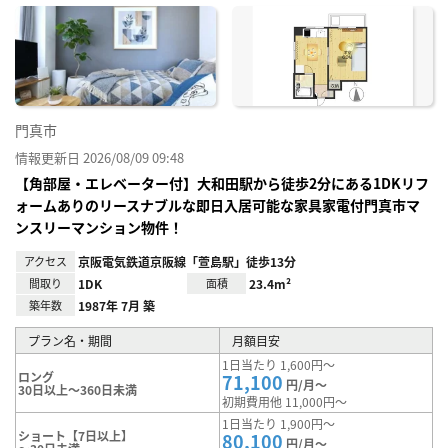
に入
り登
録
門真市
情報更新日 2026/08/09 09:48
【角部屋・エレベーター付】大和田駅から徒歩2分にある1DKリフ
ォームありのリースナブルな即日入居可能な家具家電付門真市マ
ンスリーマンション物件！
アクセス
京阪電気鉄道京阪線「萱島駅」徒歩13分
間取り
1DK
面積
23.4m²
築年数
1987年 7月 築
プラン名・期間
月額目安
1日当たり 1,600円～
ロング
71,100
円/月～
30日以上～360日未満
初期費用他 11,000円～
1日当たり 1,900円～
ショート【7日以上】
80,100
円/月～