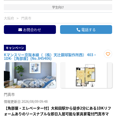
学生向け
大阪府
門真市
お問合わせ
電話する
キャンペーン
Kマンスリー京阪本線（（株）天辻鋼球製作所西） 403・
1DK-【角部屋】(No.845406)
お気
に入
り登
録
門真市
情報更新日 2026/08/09 09:48
【角部屋・エレベーター付】大和田駅から徒歩2分にある1DKリフ
ォームありのリースナブルな即日入居可能な家具家電付門真市マ