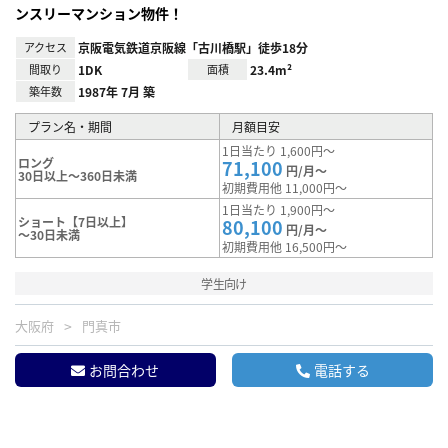
ンスリーマンション物件！
アクセス
京阪電気鉄道京阪線「古川橋駅」徒歩18分
間取り
1DK
面積
23.4m²
築年数
1987年 7月 築
プラン名・期間
月額目安
1日当たり 1,600円～
ロング
71,100
円/月～
30日以上～360日未満
初期費用他 11,000円～
1日当たり 1,900円～
ショート【7日以上】
80,100
円/月～
～30日未満
初期費用他 16,500円～
学生向け
大阪府
門真市
お問合わせ
電話する