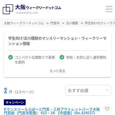
大阪ウィークリードットコム
門真市
古川橋駅
学生向けのウィーク
学生向け/古川橋駅のマンスリーマンション・ウィークリーマ
ンション情報
コンパクトな間取りで家賃
学校・大学に近く通学便利
を節約
もっと見る
2
件（1/1ページ）
キャンペーン
Kマンスリーららぽーと門真・三井アウトレットパーク大阪
門真前（門真市駅南） 410・1K-【中部屋】(No.834537)
お気