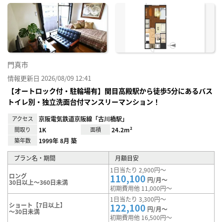
に入
り登
録
門真市
情報更新日 2026/08/09 12:41
【オートロック付・駐輪場有】関目高殿駅から徒歩5分にあるバス
トイレ別・独立洗面台付マンスリーマンション！
アクセス
京阪電気鉄道京阪線「古川橋駅」
間取り
1K
面積
24.2m²
築年数
1999年 8月 築
プラン名・期間
月額目安
1日当たり 2,900円～
ロング
110,100
円/月～
30日以上～360日未満
初期費用他 11,000円～
1日当たり 3,300円～
ショート【7日以上】
122,100
円/月～
～30日未満
初期費用他 16,500円～