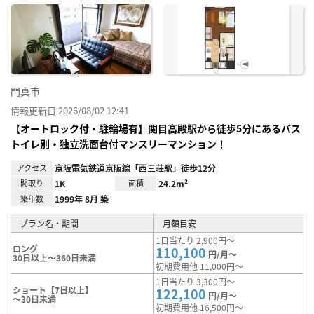
に入
り登
録
門真市
情報更新日 2026/08/02 12:41
【オートロック付・駐輪場有】関目高殿駅から徒歩5分にあるバス
トイレ別・独立洗面台付マンスリーマンション！
アクセス
京阪電気鉄道京阪線「西三荘駅」徒歩12分
間取り
1K
面積
24.2m²
築年数
1999年 8月 築
プラン名・期間
月額目安
1日当たり 2,900円～
ロング
110,100
円/月～
30日以上～360日未満
初期費用他 11,000円～
1日当たり 3,300円～
ショート【7日以上】
122,100
円/月～
～30日未満
初期費用他 16,500円～