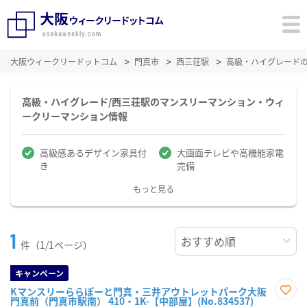
大阪ウィークリードットコム
門真市
西三荘駅
高級・ハイグレード
高級・ハイグレード/西三荘駅のマンスリーマンション・ウィ
ークリーマンション情報
高級感あるデザイン家具付
大画面テレビや高機能家電
き
完備
もっと見る
1
件（1/1ページ）
キャンペーン
Kマンスリーららぽーと門真・三井アウトレットパーク大阪
門真前（門真市駅南） 410・1K-【中部屋】(No.834537)
お気