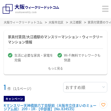
大阪ウィークリードットコム
大阪市北区
大江橋駅
家具付賃貸のウ
家具付賃貸/大江橋駅のマンスリーマンション・ウィークリー
マンション情報
生活に必要な家具・家電を
Wi-Fi無料でテレワークも
完備
快適
もっと見る
1
件（1/1ページ）
キャンペーン
Kマンスリー天神橋筋六丁目駅前（大阪市立住まいのミュー
ジアム前） 209・1R-【中部屋】(No.834535)
お気