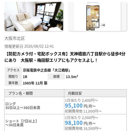
に入
り登
録
大阪市北区
情報更新日 2026/08/02 12:41
【防犯カメラ付・宅配ボックス有】天神橋筋六丁目駅から徒歩4分
にあり 大阪駅・梅田駅エリアにもアクセスよし！
アクセス
京阪電鉄中之島線「大江橋駅」
間取り
1R
面積
13.5m²
築年数
1985年 12月 築
プラン名・期間
月額目安
1日当たり 2,400円～
ロング
95,100
円/月～
30日以上～360日未満
初期費用他 11,000円～
1日当たり 2,500円～
ショート【7日以上】
98,100
円/月～
～30日未満
初期費用他 16,500円～