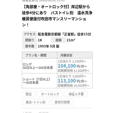
【角部屋・オートロック付】岸辺駅から
徒歩4分にあり バストイレ別 温水洗浄
暖房便座付吹田市マンスリーマンショ
ン！
阪急電鉄京都線「正雀駅」徒歩15分
アクセス
1K
21m²
間取り
面積
1993年 5月 築
築年数
プラン名・期間
月額目安
1日当たり 2,700円～
ロング
104,100
円/月～
30日以上～360日未満
初期費用他 11,000円～
1日当たり 3,000円～
ショート【7日以上】
113,100
円/月～
～30日未満
初期費用他 16,500円～
駅近
オートロック
保証人不要
風呂･トイレ別
家具付賃貸