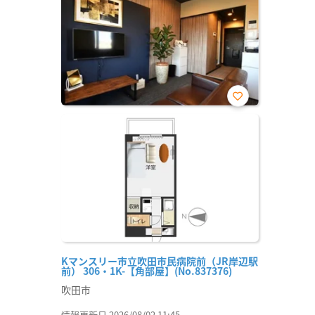
お気
に入
り登
録
Kマンスリー市立吹田市民病院前（JR岸辺駅
前） 306・1K-【角部屋】(No.837376)
吹田市
情報更新日 2026/08/02 11:45