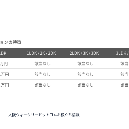
ョンの特徴
 1DK
1LDK / 2K / 2DK
2LDK / 3K / 3DK
3LDK 
4万円
該当なし
該当なし
該当
41万円
該当なし
該当なし
該当
41万円
該当なし
該当なし
該当
N
大阪ウィークリードットコムお役立ち情報