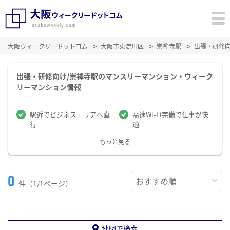
大阪ウィークリードットコム
大阪市東淀川区
崇禅寺駅
出張・研修
出張・研修向け/崇禅寺駅のマンスリーマンション・ウィーク
リーマンション情報
駅近でビジネスエリアへ直
高速Wi-Fi完備で仕事が快
行
適
もっと見る
0
件（1/1ページ）
地図で検索