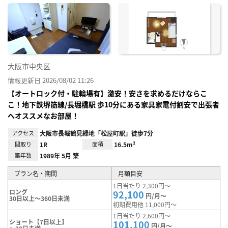
に入
り登
録
大阪市中央区
情報更新日 2026/08/02 11:26
【オートロック付・駐輪場有】激安！安さを求めるだけならこ
こ！地下鉄堺筋線/長堀橋駅 歩10分にある家具家電付割安で出張者
へオススメなお部屋！
アクセス
大阪市長堀鶴見緑地「松屋町駅」徒歩7分
間取り
1R
面積
16.5m²
築年数
1989年 5月 築
プラン名・期間
月額目安
1日当たり 2,300円～
ロング
92,100
円/月～
30日以上～360日未満
初期費用他 11,000円～
1日当たり 2,600円～
ショート【7日以上】
101,100
円/月～