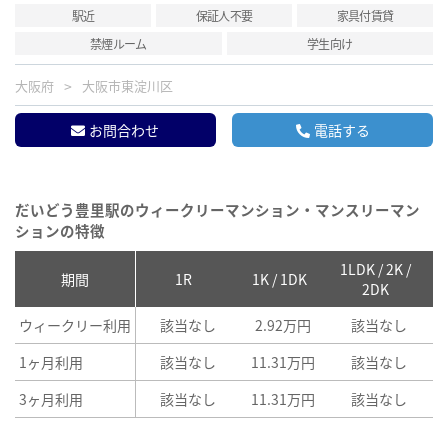
駅近
保証人不要
家具付賃貸
禁煙ルーム
学生向け
大阪府
大阪市東淀川区
お問合わせ
電話する
だいどう豊里駅のウィークリーマンション・マンスリーマン
ションの特徴
1LDK / 2K /
2
期間
1R
1K / 1DK
2DK
ウィークリー利用
該当なし
2.92万円
該当なし
1ヶ月利用
該当なし
11.31万円
該当なし
3ヶ月利用
該当なし
11.31万円
該当なし