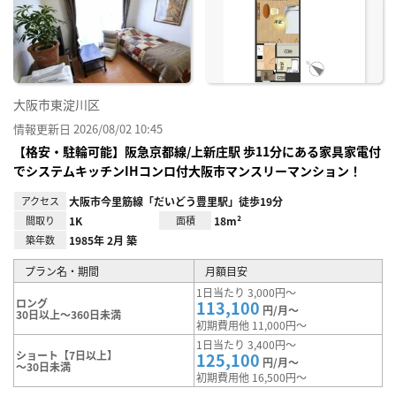
に入
り登
録
大阪市東淀川区
情報更新日 2026/08/02 10:45
【格安・駐輪可能】阪急京都線/上新庄駅 歩11分にある家具家電付
でシステムキッチンIHコンロ付大阪市マンスリーマンション！
アクセス
大阪市今里筋線「だいどう豊里駅」徒歩19分
間取り
1K
面積
18m²
築年数
1985年 2月 築
プラン名・期間
月額目安
1日当たり 3,000円～
ロング
113,100
円/月～
30日以上～360日未満
初期費用他 11,000円～
1日当たり 3,400円～
ショート【7日以上】
125,100
円/月～
～30日未満
初期費用他 16,500円～