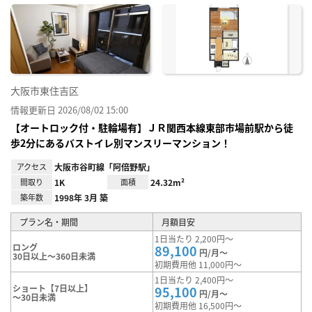
に入
り登
録
大阪市東住吉区
情報更新日 2026/08/02 15:00
【オートロック付・駐輪場有】ＪＲ関西本線東部市場前駅から徒
歩2分にあるバストイレ別マンスリーマンション！
アクセス
大阪市谷町線「阿倍野駅」
間取り
1K
面積
24.32m²
築年数
1998年 3月 築
プラン名・期間
月額目安
1日当たり 2,200円～
ロング
89,100
円/月～
30日以上～360日未満
初期費用他 11,000円～
1日当たり 2,400円～
ショート【7日以上】
95,100
円/月～
～30日未満
初期費用他 16,500円～