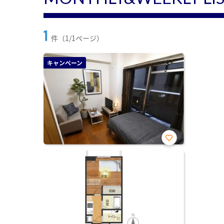
1
件（1/1ページ）
キャンペーン
お気
に入
り登
録