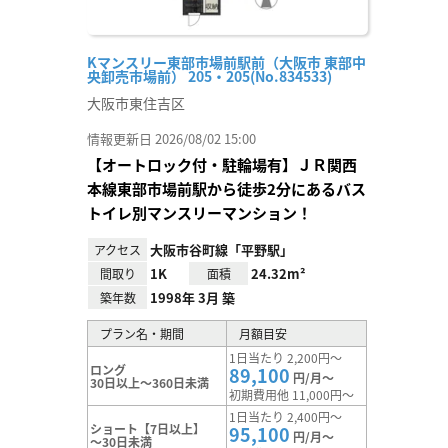
Kマンスリー東部市場前駅前（大阪市 東部中
央卸売市場前） 205・205(No.834533)
大阪市東住吉区
情報更新日 2026/08/02 15:00
【オートロック付・駐輪場有】ＪＲ関西
本線東部市場前駅から徒歩2分にあるバス
トイレ別マンスリーマンション！
大阪市谷町線「平野駅」
アクセス
1K
24.32m²
間取り
面積
1998年 3月 築
築年数
プラン名・期間
月額目安
1日当たり 2,200円～
ロング
89,100
円/月～
30日以上～360日未満
初期費用他 11,000円～
1日当たり 2,400円～
ショート【7日以上】
95,100
円/月～
～30日未満