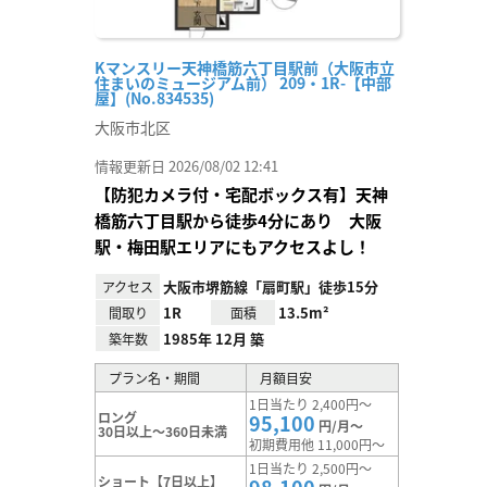
Kマンスリー天神橋筋六丁目駅前（大阪市立
住まいのミュージアム前） 209・1R-【中部
屋】(No.834535)
大阪市北区
情報更新日 2026/08/02 12:41
【防犯カメラ付・宅配ボックス有】天神
橋筋六丁目駅から徒歩4分にあり 大阪
駅・梅田駅エリアにもアクセスよし！
大阪市堺筋線「扇町駅」徒歩15分
アクセス
1R
13.5m²
間取り
面積
1985年 12月 築
築年数
プラン名・期間
月額目安
1日当たり 2,400円～
ロング
95,100
円/月～
30日以上～360日未満
初期費用他 11,000円～
1日当たり 2,500円～
ショート【7日以上】