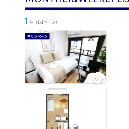
1
件（1/1ページ）
キャンペーン
お気
に入
り登
録