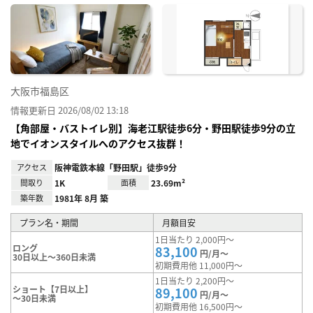
に入
り登
録
大阪市福島区
情報更新日 2026/08/02 13:18
【角部屋・バストイレ別】海老江駅徒歩6分・野田駅徒歩9分の立
地でイオンスタイルへのアクセス抜群！
アクセス
阪神電鉄本線「野田駅」徒歩9分
間取り
1K
面積
23.69m²
築年数
1981年 8月 築
プラン名・期間
月額目安
1日当たり 2,000円～
ロング
83,100
円/月～
30日以上～360日未満
初期費用他 11,000円～
1日当たり 2,200円～
ショート【7日以上】
89,100
円/月～
～30日未満
初期費用他 16,500円～