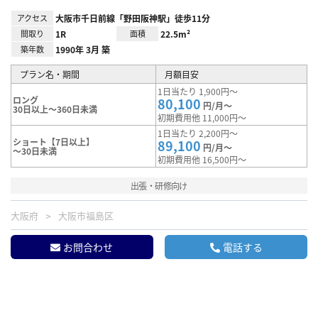
アクセス
大阪市千日前線「野田阪神駅」徒歩11分
間取り
1R
面積
22.5m²
築年数
1990年 3月 築
プラン名・期間
月額目安
1日当たり 1,900円～
ロング
80,100
円/月～
30日以上～360日未満
初期費用他 11,000円～
1日当たり 2,200円～
ショート【7日以上】
89,100
円/月～
～30日未満
初期費用他 16,500円～
出張・研修向け
大阪府
大阪市福島区
お問合わせ
電話する