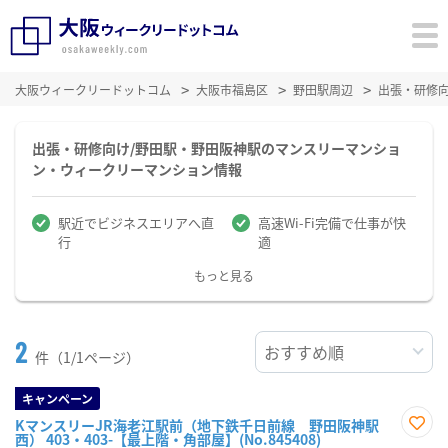
大阪ウィークリードットコム
大阪市福島区
野田駅周辺
出張・研修
出張・研修向け/野田駅・野田阪神駅のマンスリーマンショ
ン・ウィークリーマンション情報
駅近でビジネスエリアへ直
高速Wi-Fi完備で仕事が快
行
適
もっと見る
2
件（1/1ページ）
キャンペーン
KマンスリーJR海老江駅前（地下鉄千日前線 野田阪神駅
西） 403・403-【最上階・角部屋】(No.845408)
お気