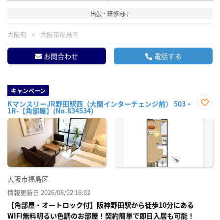
出張・研修向け
大阪府
大阪市福島区
お問合わせ
電話する
キャンペーン
KマンスリーJR野田駅西（大関インターチェンジ前） 503・
1R-【角部屋】(No.834534)
お気
に入
り登
録
大阪市福島区
情報更新日 2026/08/02 16:02
【角部屋・オートロック付】阪神野田駅から徒歩10分にある
WIFI無料明るい色調のお部屋！契約簡単で即日入居も可能！