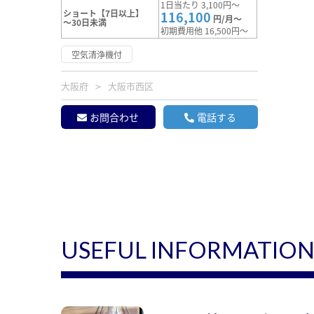
1日当たり 3,100円～
ショート【7日以上】
116,100
円/月～
～30日未満
初期費用他 16,500円～
空気清浄機付
大阪府
大阪市西区
お問合わせ
電話する
USEFUL INFORMATIO