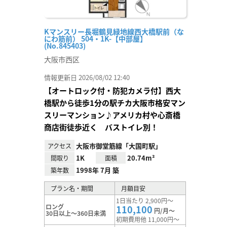
Kマンスリー長堀鶴見緑地線西大橋駅前（な
にわ筋前） 504・1K-【中部屋】
(No.845403)
大阪市西区
情報更新日 2026/08/02 12:40
【オートロック付・防犯カメラ付】西大
橋駅から徒歩1分の駅チカ大阪市格安マン
スリーマンション♪アメリカ村や心斎橋
商店街徒歩近く バストイレ別！
大阪市御堂筋線「大国町駅」
アクセス
1K
20.74m²
間取り
面積
1998年 7月 築
築年数
プラン名・期間
月額目安
1日当たり 2,900円～
ロング
110,100
円/月～
30日以上～360日未満
初期費用他 11,000円～