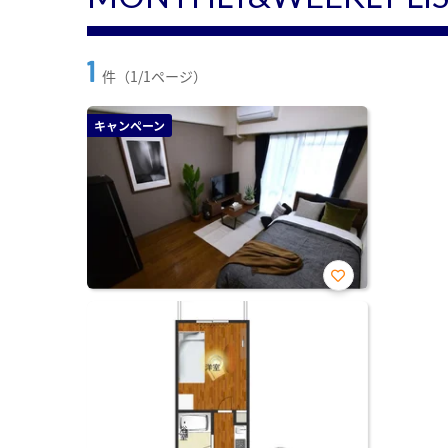
1
件（1/1ページ）
キャンペーン
お気
に入
り登
録