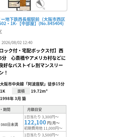
リー地下鉄西長堀駅前（大阪市西区
02・1K-【中部屋】(No.845404)
区
26/08/02 12:40
ロック付・宅配ボックス付】西
6分 心斎橋やアメリカ村などに
良好なバストイレ別マンスリー
ン！
大阪市中央線「阿波座駅」徒歩15分
1K
19.72m²
面積
1998年 3月 築
・期間
月額目安
1日当たり 3,300円～
122,100
円/月～
360日未満
初期費用他 11,000円～
1日当たり 3,500円～