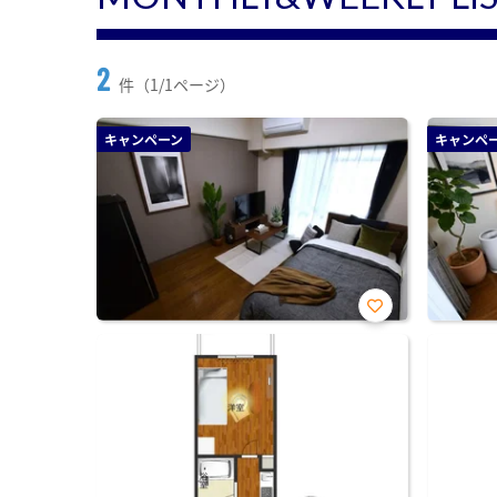
2
件（1/1ページ）
キャンペーン
キャンペ
お気
に入
り登
録