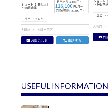
ショート【
1日当たり 3,100円～
～30日未
ショート【7日以上】
116,100
円/月～
～30日未満
初期費用他 16,500円～
風呂･ト
風呂･トイレ別
大阪府
大阪府
大阪市西区
お
お問合わせ
電話する
USEFUL INFORMATIO