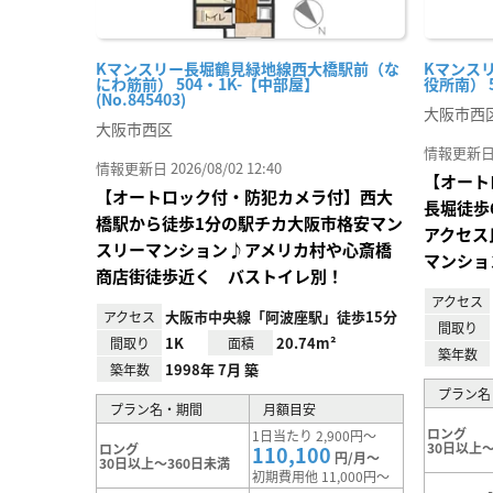
Kマンスリー長堀鶴見緑地線西大橋駅前（な
Kマンス
にわ筋前） 504・1K-【中部屋】
役所南） 5
(No.845403)
大阪市西
大阪市西区
情報更新日 20
情報更新日 2026/08/02 12:40
【オート
【オートロック付・防犯カメラ付】西大
長堀徒歩
橋駅から徒歩1分の駅チカ大阪市格安マン
アクセス
スリーマンション♪アメリカ村や心斎橋
マンショ
商店街徒歩近く バストイレ別！
アクセス
大阪市中央線「阿波座駅」徒歩15分
アクセス
間取り
1K
20.74m²
間取り
面積
築年数
1998年 7月 築
築年数
プラン名
プラン名・期間
月額目安
ロング
1日当たり 2,900円～
30日以上～
ロング
110,100
円/月～
30日以上～360日未満
初期費用他 11,000円～