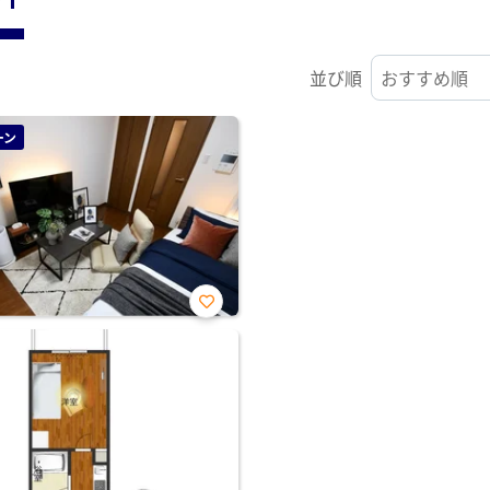
並び順
ーン
お気
に入
り登
録