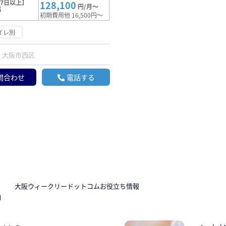
7日以上】
128,100
円/月～
満
初期費用他 16,500円～
イレ別
大阪市西区
問合わせ
電話する
N
大阪ウィークリードットコムお役立ち情報