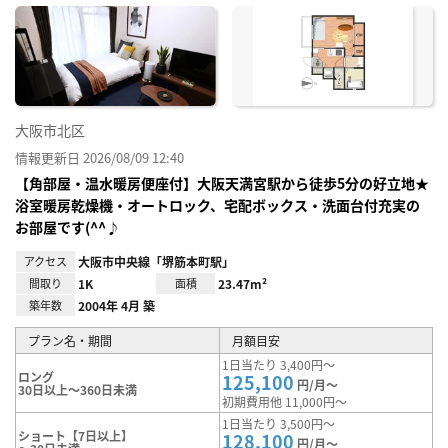
に入
り登
録
大阪市北区
情報更新日 2026/08/09 12:40
【角部屋・温水暖房便座付】大阪天満宮駅から徒歩5分の好立地★
浴室暖房乾燥機・オートロック、宅配ボックス・洗面台付充実の
お部屋です(^^♪
アクセス
大阪市中央線「堺筋本町駅」
間取り
1K
面積
23.47m²
築年数
2004年 4月 築
プラン名・期間
月額目安
1日当たり 3,400円～
ロング
125,100
円/月～
30日以上～360日未満
初期費用他 11,000円～
1日当たり 3,500円～
ショート【7日以上】
128,100
円/月～