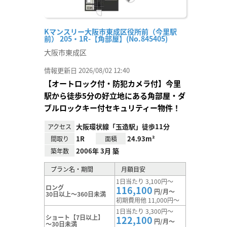
Kマンスリー大阪市東成区役所前（今里駅
前） 205・1R-【角部屋】(No.845405)
大阪市東成区
情報更新日 2026/08/02 12:40
【オートロック付・防犯カメラ付】今里
駅から徒歩5分の好立地にある角部屋・ダ
ブルロックキー付セキュリティー物件！
大阪環状線「玉造駅」徒歩11分
アクセス
1R
24.93m²
間取り
面積
2006年 3月 築
築年数
プラン名・期間
月額目安
1日当たり 3,100円～
ロング
116,100
円/月～
30日以上～360日未満
初期費用他 11,000円～
1日当たり 3,300円～
ショート【7日以上】
122,100
円/月～
～30日未満