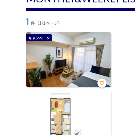
1
件（1/1ページ）
キャンペーン
お気
に入
り登
録