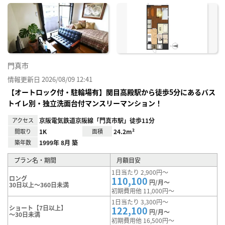
に入
り登
録
門真市
情報更新日 2026/08/09 12:41
【オートロック付・駐輪場有】関目高殿駅から徒歩5分にあるバス
トイレ別・独立洗面台付マンスリーマンション！
アクセス
京阪電気鉄道京阪線「門真市駅」徒歩11分
間取り
1K
面積
24.2m²
築年数
1999年 8月 築
プラン名・期間
月額目安
1日当たり 2,900円～
ロング
110,100
円/月～
30日以上～360日未満
初期費用他 11,000円～
1日当たり 3,300円～
ショート【7日以上】
122,100
円/月～
～30日未満
初期費用他 16,500円～